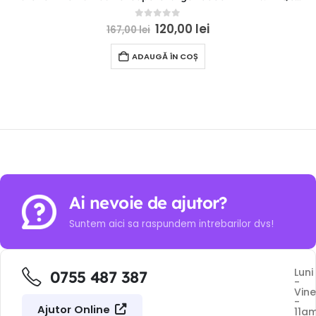
0
out of 5
120,00
lei
167,00
lei
ADAUGĂ ÎN COȘ
Ai nevoie de ajutor?
Suntem aici sa raspundem intrebarilor dvs!
Luni
0755 487 387
-
Vine
-
Ajutor Online
11a