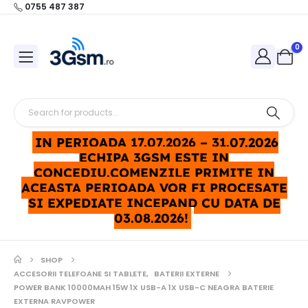
0755 487 387
0
IN PERIOADA 17.07.2026 – 31.07.2026
ECHIPA 3GSM ESTE IN
CONCEDIU.COMENZILE PRIMITE IN
ACEASTA PERIOADA VOR FI PROCESATE
SI EXPEDIATE INCEPAND CU DATA DE
03.08.2026!
SHOP
ACCESORII TELEFOANE SI TABLETE
,
BATERII EXTERNE
POWER BANK 10000MAH 15W 1X USB-A 1X USB-C NEAGRA BATERIE
EXTERNA RAVPOWER