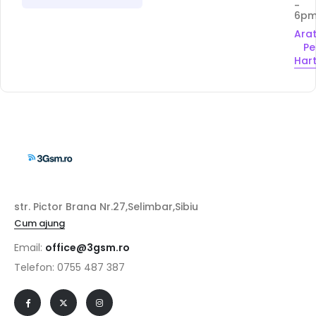
-
6p
Ara
Pe
Har
str. Pictor Brana Nr.27,Selimbar,Sibiu
Cum ajung
Email:
office@3gsm.ro
Telefon: 0755 487 387