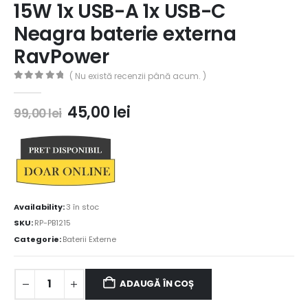
15W 1x USB-A 1x USB-C
Neagra baterie externa
RavPower
( Nu există recenzii până acum. )
0
out of 5
45,00
lei
99,00
lei
Availability:
3 în stoc
SKU:
RP-PB1215
Categorie:
Baterii Externe
ADAUGĂ ÎN COȘ