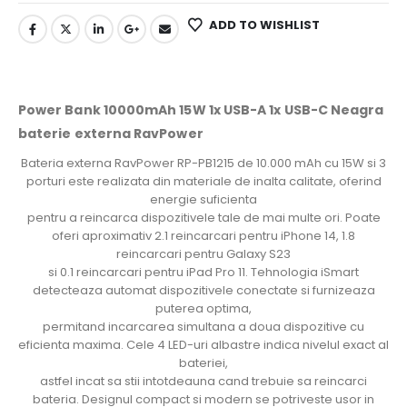
ADD TO WISHLIST
Power Bank 10000mAh 15W 1x USB-A 1x USB-C Neagra
baterie externa RavPower
Bateria externa RavPower RP-PB1215 de 10.000 mAh cu 15W si 3
porturi este realizata din materiale de inalta calitate, oferind
energie suficienta
pentru a reincarca dispozitivele tale de mai multe ori. Poate
oferi aproximativ 2.1 reincarcari pentru iPhone 14, 1.8
reincarcari pentru Galaxy S23
si 0.1 reincarcari pentru iPad Pro 11. Tehnologia iSmart
detecteaza automat dispozitivele conectate si furnizeaza
puterea optima,
permitand incarcarea simultana a doua dispozitive cu
eficienta maxima. Cele 4 LED-uri albastre indica nivelul exact al
bateriei,
astfel incat sa stii intotdeauna cand trebuie sa reincarci
bateria. Designul compact si modern se potriveste usor in