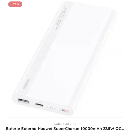
-28%
BATERII EXTERNE
Baterie Externa Huawei SuperCharge 10000mAh 22.5W QC + PD 1 x USB-A – 1 x USB-C