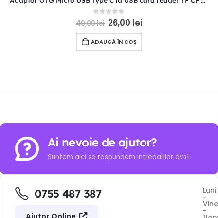
Adaptor OTG Micro USB Type C la USB card reader TF CF SD memory card
0
out of 5
26,00
lei
49,00
lei
ADAUGĂ ÎN COȘ
Ai nevoie de ajutor?
Suntem aici sa raspundem intrebarilor dvs!
Luni
0755 487 387
-
Vine
-
Ajutor Online
11a