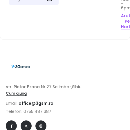
-
6p
Ara
Pe
Har
str. Pictor Brana Nr.27,Selimbar,Sibiu
Cum ajung
Email:
office@3gsm.ro
Telefon: 0755 487 387