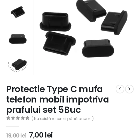
Protectie Type C mufa
telefon mobil impotriva
prafului set 5Buc
( Nu există recenzii până acum. )
0
out of 5
7,00
lei
19,00
lei