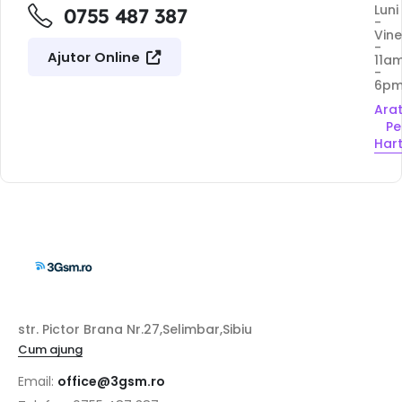
Luni
0755 487 387
-
Vine
-
Ajutor Online
11a
-
6p
Ara
Pe
Har
str. Pictor Brana Nr.27,Selimbar,Sibiu
Cum ajung
Email:
office@3gsm.ro