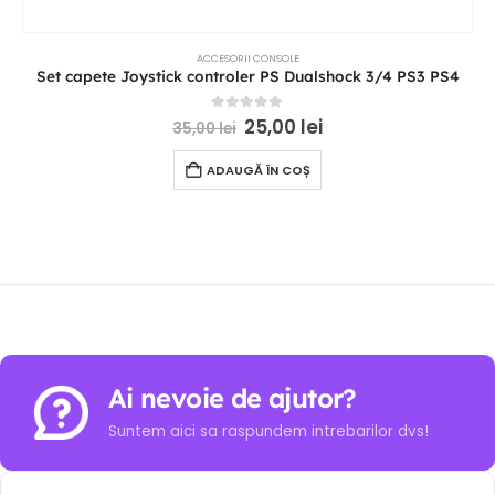
ACCESORII CONSOLE
Set capete Joystick controler PS Dualshock 3/4 PS3 PS4
0
out of 5
25,00
lei
35,00
lei
ADAUGĂ ÎN COȘ
Ai nevoie de ajutor?
Suntem aici sa raspundem intrebarilor dvs!