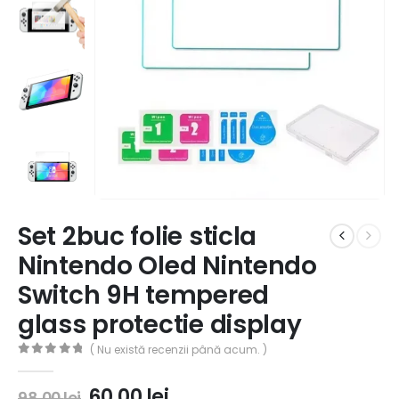
Set 2buc folie sticla
Nintendo Oled Nintendo
Switch 9H tempered
glass protectie display
( Nu există recenzii până acum. )
0
out of 5
60,00
lei
98,00
lei