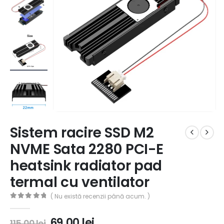
Sistem racire SSD M2
NVME Sata 2280 PCI-E
heatsink radiator pad
termal cu ventilator
( Nu există recenzii până acum. )
0
out of 5
69,00
lei
115,00
lei