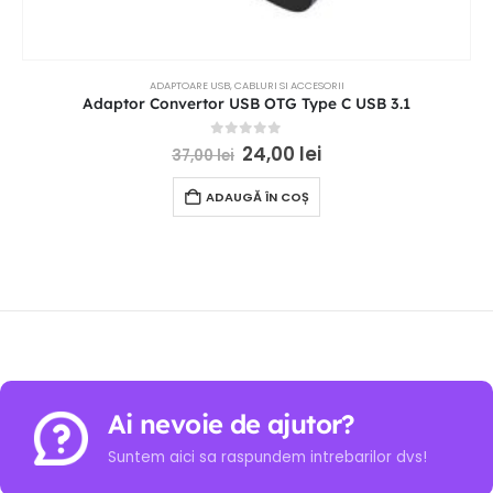
ADAPTOARE USB
,
CABLURI SI ACCESORII
Adaptor Convertor USB OTG Type C USB 3.1
0
out of 5
24,00
lei
37,00
lei
ADAUGĂ ÎN COȘ
Ai nevoie de ajutor?
Suntem aici sa raspundem intrebarilor dvs!