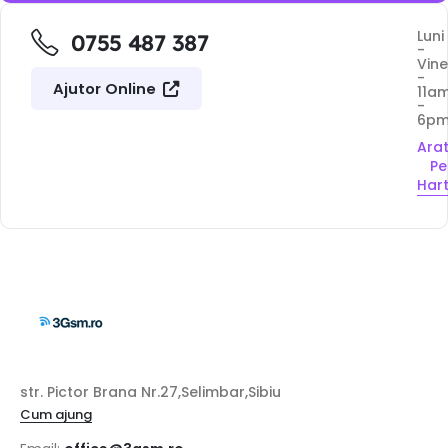
Luni
0755 487 387
-
Vine
-
Ajutor Online
11a
-
6p
Ara
Pe
Har
str. Pictor Brana Nr.27,Selimbar,Sibiu
Cum ajung