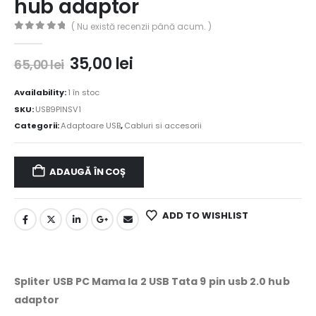
hub adaptor
( Nu există recenzii până acum. )
0
out of 5
35,00
lei
65,00
lei
Availability:
1 în stoc
SKU:
USB9PINSV1
Categorii:
Adaptoare USB
,
Cabluri si accesorii
ADAUGĂ ÎN COȘ
ADD TO WISHLIST
Spliter USB PC Mama la 2 USB Tata 9 pin usb 2.0 hub
adaptor