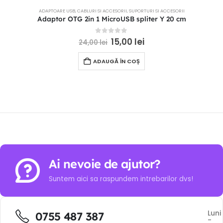
ADAPTOARE USB
,
CABLURI SI ACCESORII
,
SUPORTURI SI ACCESORII
Adaptor OTG 2in 1 MicroUSB spliter Y 20 cm
0
out of 5
15,00
lei
24,00
lei
ADAUGĂ ÎN COȘ
Ai nevoie de ajutor?
Suntem aici sa raspundem intrebarilor dvs!
Luni
0755 487 387
-