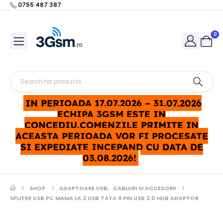
0755 487 387
0
IN PERIOADA 17.07.2026 – 31.07.2026
ECHIPA 3GSM ESTE IN
CONCEDIU.COMENZILE PRIMITE IN
ACEASTA PERIOADA VOR FI PROCESATE
SI EXPEDIATE INCEPAND CU DATA DE
03.08.2026!
SHOP
ADAPTOARE USB
,
CABLURI SI ACCESORII
SPLITER USB PC MAMA LA 2 USB TATA 9 PIN USB 2.0 HUB ADAPTOR