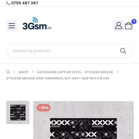
0755 487 387
0
SHOP
ACCESORII LAPTOP SI PC
,
STICKER MOUSE
STICKER MOUSE GRIP UNIVERSAL DIY ANTI-SLIP 15×14.8 CM
-25%