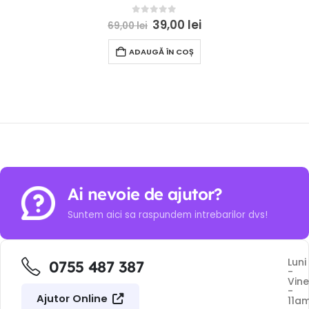
0
out of 5
39,00
lei
69,00
lei
ADAUGĂ ÎN COȘ
Ai nevoie de ajutor?
Suntem aici sa raspundem intrebarilor dvs!
Luni
0755 487 387
-
Vine
-
Ajutor Online
11a