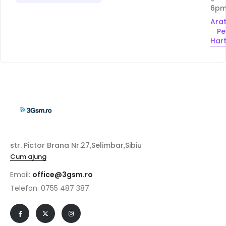
-
6p
Ara
Pe
Har
str. Pictor Brana Nr.27,Selimbar,Sibiu
Cum ajung
Email:
office@3gsm.ro
Telefon: 0755 487 387