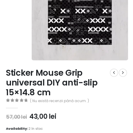
Sticker Mouse Grip
universal DIY anti-slip
15×14.8 cm
( Nu există recenzii până acum. )
0
out of 5
43,00
lei
57,00
lei
Availability:
2 în stoc