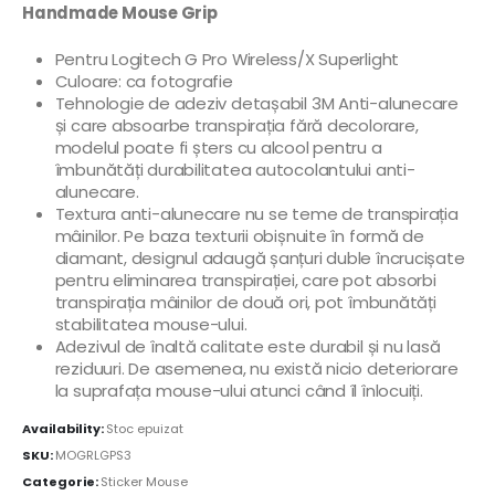
Handmade Mouse Grip
Pentru Logitech G Pro Wireless/X Superlight
Culoare: ca fotografie
Tehnologie de adeziv detașabil 3M
Anti-alunecare
și care absoarbe transpirația fără decolorare,
modelul poate fi șters cu alcool pentru a
îmbunătăți durabilitatea autocolantului anti-
alunecare.
Textura anti-alunecare nu se teme de transpirația
mâinilor.
Pe baza texturii obișnuite în formă de
diamant, designul adaugă șanțuri duble încrucișate
pentru eliminarea transpirației, care pot absorbi
transpirația mâinilor de două ori, pot îmbunătăți
stabilitatea mouse-ului.
Adezivul de înaltă calitate este durabil și nu lasă
reziduuri.
De asemenea, nu există nicio deteriorare
la suprafața mouse-ului atunci când îl înlocuiți.
Availability:
Stoc epuizat
SKU:
MOGRLGPS3
Categorie:
Sticker Mouse