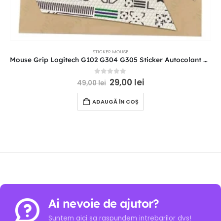
STICKER MOUSE
Mouse Grip Logitech G102 G304 G305 Sticker Autocolant Anti-Slip Grip Alb
0
out of 5
29,00
lei
49,00
lei
ADAUGĂ ÎN COȘ
Ai nevoie de ajutor?
Suntem aici sa raspundem intrebarilor dvs!