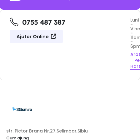
Luni
0755 487 387
-
Vine
-
Ajutor Online
11a
-
6p
Ara
Pe
Har
str. Pictor Brana Nr.27,Selimbar,Sibiu
Cum ajung