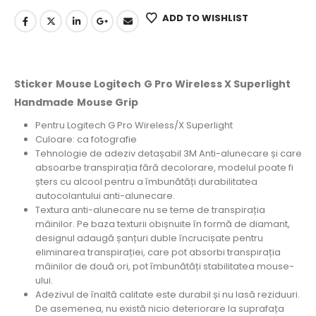
ADD TO WISHLIST
Sticker Mouse Logitech G Pro Wireless X Superlight
Handmade Mouse Grip
Pentru Logitech G Pro Wireless/X Superlight
Culoare: ca fotografie
Tehnologie de adeziv detașabil 3M
Anti-alunecare și care
absoarbe transpirația fără decolorare, modelul poate fi
șters cu alcool pentru a îmbunătăți durabilitatea
autocolantului anti-alunecare.
Textura anti-alunecare nu se teme de transpirația
mâinilor.
Pe baza texturii obișnuite în formă de diamant,
designul adaugă șanțuri duble încrucișate pentru
eliminarea transpirației, care pot absorbi transpirația
mâinilor de două ori, pot îmbunătăți stabilitatea mouse-
ului.
Adezivul de înaltă calitate este durabil și nu lasă reziduuri.
De asemenea, nu există nicio deteriorare la suprafața