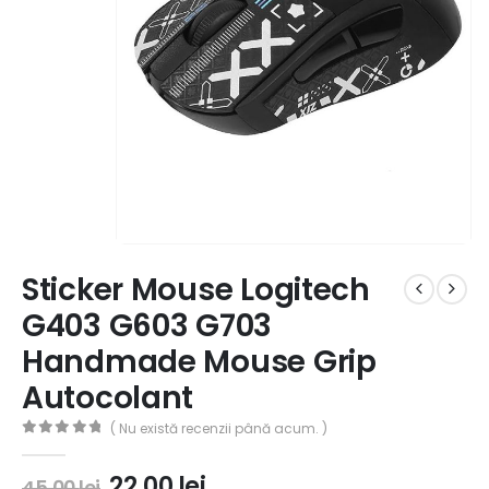
Sticker Mouse Logitech
G403 G603 G703
Handmade Mouse Grip
Autocolant
( Nu există recenzii până acum. )
0
out of 5
22,00
lei
45,00
lei