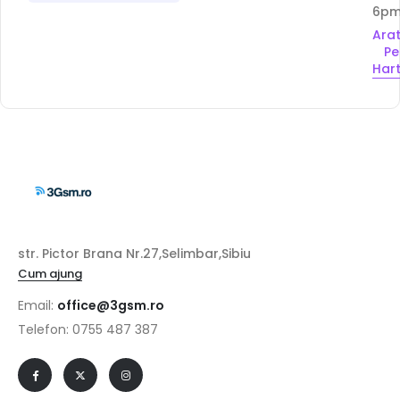
6p
Ara
Pe
Har
str. Pictor Brana Nr.27,Selimbar,Sibiu
Cum ajung
Email:
office@3gsm.ro
Telefon: 0755 487 387