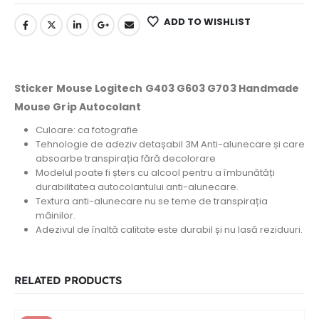
ADD TO WISHLIST
Sticker Mouse Logitech G403 G603 G703 Handmade
Mouse Grip Autocolant
Culoare: ca fotografie
Tehnologie de adeziv detașabil 3M
Anti-alunecare și care
absoarbe transpirația fără decolorare
Modelul poate fi șters cu alcool pentru a îmbunătăți
durabilitatea autocolantului anti-alunecare.
Textura anti-alunecare nu se teme de transpirația
mâinilor.
Adezivul de înaltă calitate este durabil și nu lasă reziduuri.
RELATED PRODUCTS