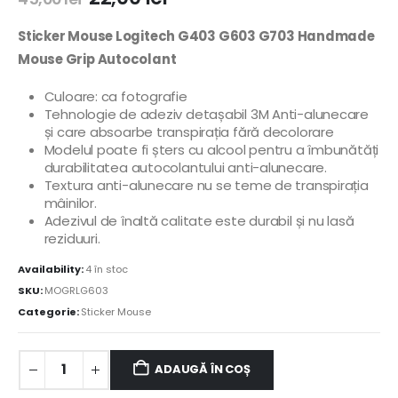
Sticker Mouse Logitech G403 G603 G703 Handmade
Mouse Grip Autocolant
Culoare: ca fotografie
Tehnologie de adeziv detașabil 3M
Anti-alunecare
și care absoarbe transpirația fără decolorare
Modelul poate fi șters cu alcool pentru a îmbunătăți
durabilitatea autocolantului anti-alunecare.
Textura anti-alunecare nu se teme de transpirația
mâinilor.
Adezivul de înaltă calitate este durabil și nu lasă
reziduuri.
Availability:
4 în stoc
SKU:
MOGRLG603
Categorie:
Sticker Mouse
ADAUGĂ ÎN COȘ