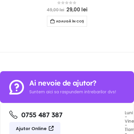
0
out of 5
29,00
lei
49,00
lei
ADAUGĂ ÎN COȘ
Ai nevoie de ajutor?
Suntem aici sa raspundem intrebarilor dvs!
Luni
0755 487 387
-
Vine
-
Ajutor Online
11a
-