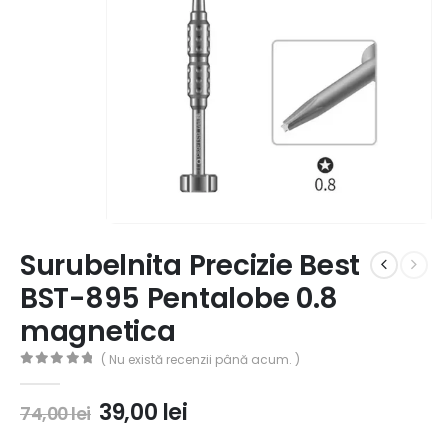
Surubelnita Precizie Best
BST-895 Pentalobe 0.8
magnetica
( Nu există recenzii până acum. )
0
out of 5
39,00
lei
74,00
lei