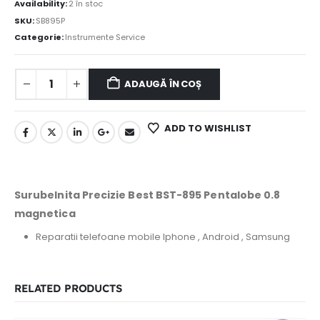
Availability:
2 în stoc
SKU:
SB895P
Categorie:
Instrumente Service
ADAUGĂ ÎN COȘ
ADD TO WISHLIST
Surubelnita Precizie Best BST-895 Pentalobe 0.8
magnetica
Reparatii telefoane mobile Iphone , Android , Samsung
RELATED PRODUCTS