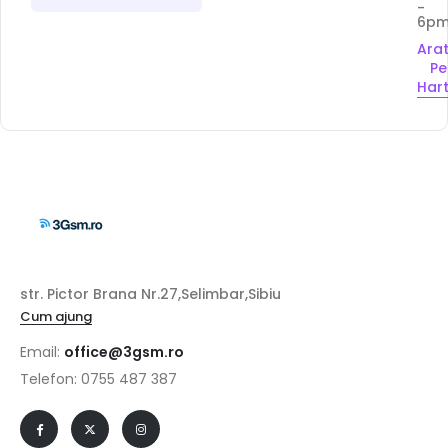
-
6p
Ara
Pe
Har
str. Pictor Brana Nr.27,Selimbar,Sibiu
Cum ajung
Email:
office@3gsm.ro
Telefon: 0755 487 387