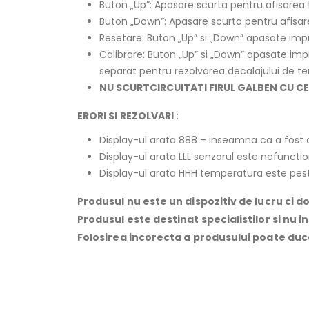
Buton „Up”: Apasare scurta pentru afisarea 
Buton „Down”: Apasare scurta pentru afisar
Resetare: Buton „Up” si „Down” apasate impr
Calibrare: Buton „Up” si „Down” apasate imp
separat pentru rezolvarea decalajului de t
NU SCURTCIRCUITATI FIRUL GALBEN CU CE
ERORI SI REZOLVARI
:
Display-ul arata 888 – inseamna ca a fost a
Display-ul arata LLL senzorul este nefunctiona
Display-ul arata HHH temperatura este pest
Produsul nu este un dispozitiv de lucru ci 
Produsul este destinat specialistilor si nu 
Folosirea incorecta a produsului poate duc