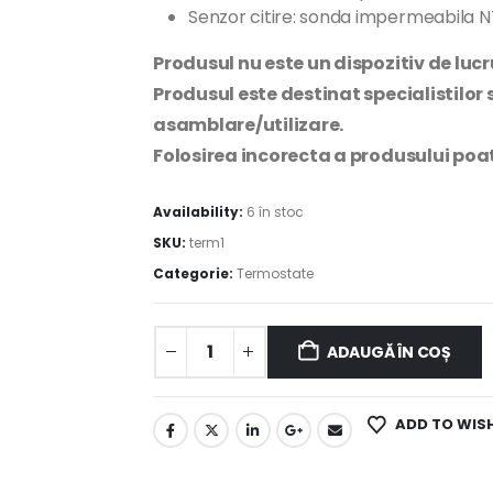
Senzor citire: sonda impermeabila N
Produsul nu este un dispozitiv de luc
Produsul este destinat specialistilor 
asamblare/utilizare.
Folosirea incorecta a produsului poa
Availability:
6 în stoc
SKU:
term1
Categorie:
Termostate
ADAUGĂ ÎN COȘ
ADD TO WIS