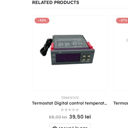
RELATED PRODUCTS
-42%
-27%
TERMOSTATE
Termostat Digital control temperatura racire incalzire 220V STC-1000
0
out of 5
39,50
lei
68,00
lei