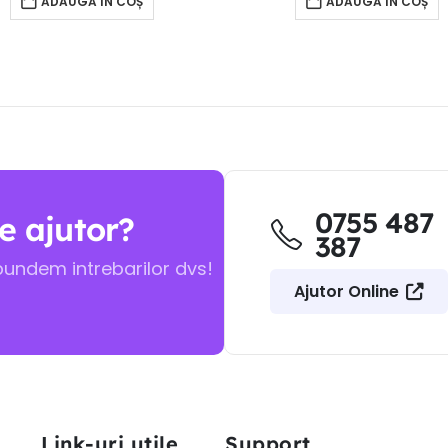
ADAUGĂ ÎN COȘ
ADAUGĂ ÎN COȘ
0755 487
e ajutor?
387
pundem intrebarilor dvs!
Ajutor Online
Link-uri utile
Support