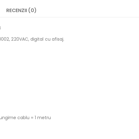
RECENZII (0)
C
2, 220VAC, digital cu afisaj.
lungime cablu = 1 metru