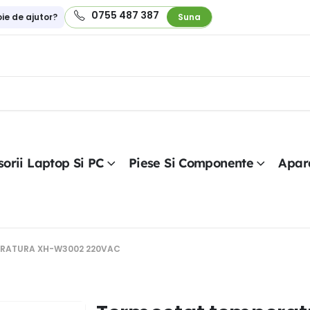
0755 487 387
oie de ajutor?
Suna
orii Laptop Si PC
Piese Si Componente
Apar
RATURA XH-W3002 220VAC