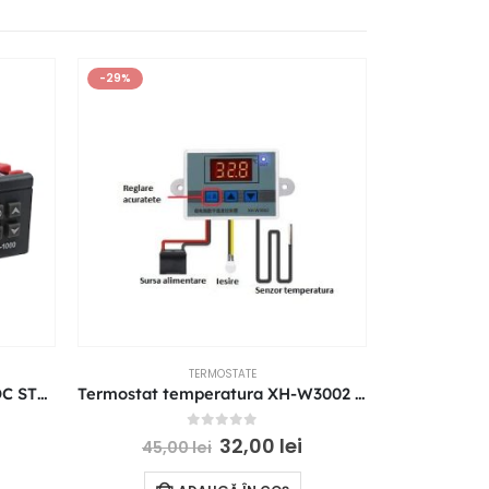
-29%
-32%
TERMOSTATE
Termostat temperatura 12V DC STC-1000 10A
Termostat temperatura XH-W3002 12VDC
0
out of 5
32,00
lei
45,00
lei
110,