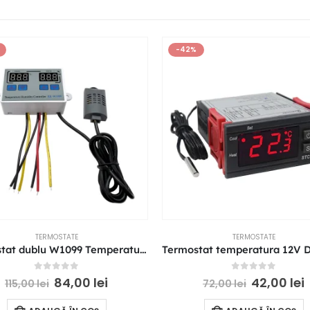
-42%
TERMOSTATE
TERMOSTATE
Termostat dublu W1099 Temperatura si Umiditate AC 220V 10A regulator termostat incubator
0
out of 5
0
out of 5
84,00
lei
42,00
lei
115,00
lei
72,00
lei