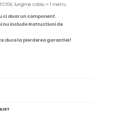
TC10K, lungime cablu = 1 metru
ru ci doar un component.
si nu include instructiuni de
te duce la pierderea garantiei!
HLIST