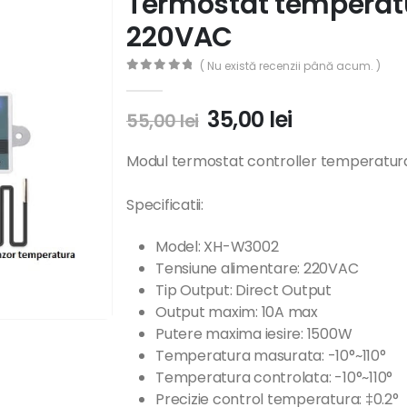
Termostat tempera
220VAC
( Nu există recenzii până acum. )
0
out of 5
35,00
lei
55,00
lei
Modul termostat controller temperatura 
Specificatii:
Model: XH-W3002
Tensiune alimentare: 220VAC
Tip Output: Direct Output
Output maxim: 10A max
Putere maxima iesire: 1500W
Temperatura masurata: -10°~110°
Temperatura controlata: -10°~110°
Precizie control temperatura: ‡0.2°