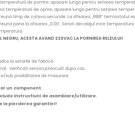
temperaturii de pornire; apasare lunga pentru setarea temperatur
ea temperaturii de oprire; apasare lunga pentru setarea temperat
euna timp de cateva secunde. La afisarea „888” termostatul este
reuna pana la afisarea „0.00′. Setati decalajul intre temperatura
emperatura.
L NEGRU, ACESTA AVAND 220VAC LA PORNIREA RELEULUI!
dus la setarile de fabrica
l . Verificati senzorul,inlocuiti dupa caz.
e/sub posibilitatea de masurare.
doar un component.
include instructiuni de asamblare/utilizare.
e la pierderea garantiei!