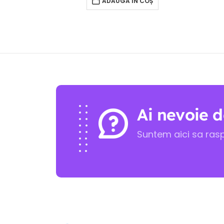
ADAUGĂ ÎN COȘ
Ai nevoie d
Suntem aici sa ras