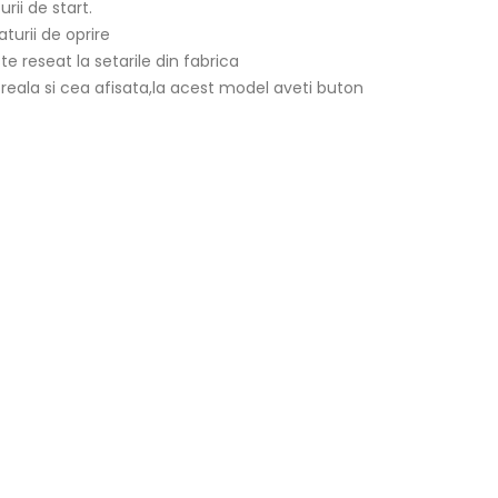
ii de start.
urii de oprire
 reseat la setarile din fabrica
 reala si cea afisata,la acest model aveti buton