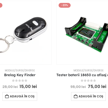
-23%
MODULE/SURSE/DIVERSE
MODULE/SURSE/DIVERSE
Brelog Key Finder
0
out of 5
0
out of 5
15,00
lei
75,00
lei
28,00
lei
98,00
lei
ADAUGĂ ÎN COȘ
ADAUGĂ ÎN COȘ