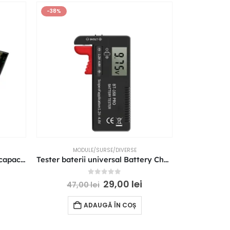
-38%
-34%
MODULE/SURSE/DIVERSE
APARATURA SERVI
Tester baterii 18650 cu afisaj capacitate rezistenta voltaj 10W LCD
Tester baterii universal Battery Checker AA AAA C D 9V
0
out of 5
29,00
lei
47,00
lei
65,
ADAUGĂ ÎN COȘ