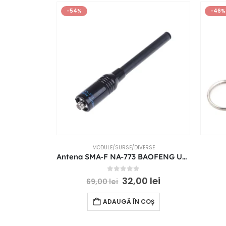
-54%
-46%
MODULE/SURSE/DIVERSE
Antena SMA-F NA-773 BAOFENG UV-5R/82/B5/B6 888S UHF+VHF telescopica
0
out of 5
32,00
lei
69,00
lei
ADAUGĂ ÎN COȘ