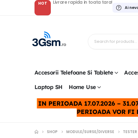
Livrare rapida in toata tara!
HOT
Ai nev
Accesorii Telefoane Si Tablete
Acces
Laptop SH
Home Use
IN PERIOADA 17.07.2026 – 31
PERIOADA VOR FI 
SHOP
MODULE/SURSE/DIVERSE
TESTER