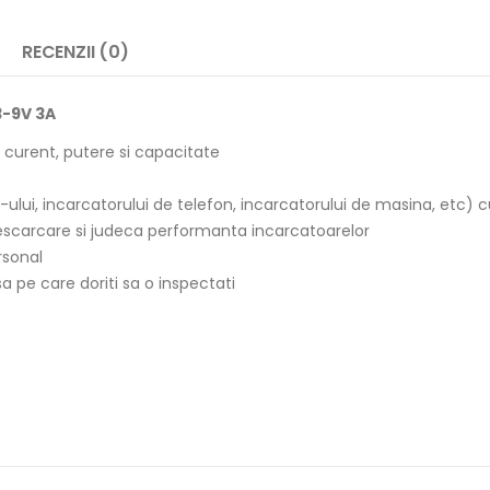
RECENZII (0)
3-9V 3A
, curent, putere si capacitate
ului, incarcatorului de telefon, incarcatorului de masina, etc) cu
descarcare si judeca performanta incarcatoarelor
rsonal
a pe care doriti sa o inspectati