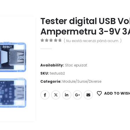
Tester digital USB V
Ampermetru 3-9V 3
( Nu există recenzii până acum. )
0
out of 5
Availability:
Stoc epuizat
SKU:
testusb2
Categorie:
Module/Surse/Diverse
ADD TO WIS