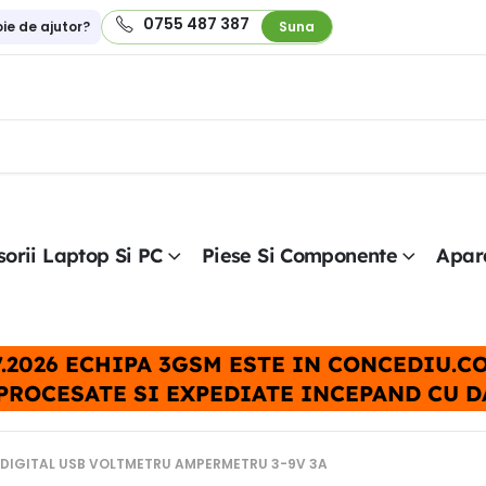
0755 487 387
oie de ajutor?
Suna
orii Laptop Si PC
Piese Si Componente
Apar
.07.2026 ECHIPA 3GSM ESTE IN CONCEDIU.
PROCESATE SI EXPEDIATE INCEPAND CU DAT
 DIGITAL USB VOLTMETRU AMPERMETRU 3-9V 3A