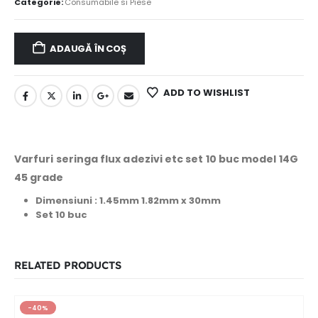
Categorie:
Consumabile si Piese
ADAUGĂ ÎN COȘ
ADD TO WISHLIST
Varfuri seringa flux adezivi etc set 10 buc model 14G
45 grade
Dimensiuni :
1.45mm 1.82mm x 30mm
Set 10 buc
RELATED PRODUCTS
-40%