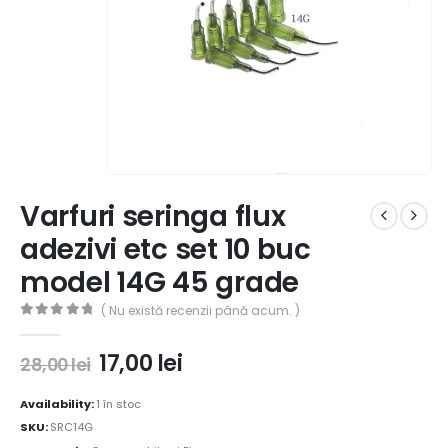
Varfuri seringa flux
adezivi etc set 10 buc
model 14G 45 grade
( Nu există recenzii până acum. )
0
out of 5
17,00
lei
28,00
lei
Availability:
1 în stoc
SKU:
SRC14G