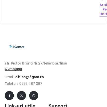
Ara
Pe
Har
str. Pictor Brana Nr.27,Selimbar,Sibiu
Cum ajung
Email:
office@3gsm.ro
Telefon: 0755 487 387
Link-uri utile
Support