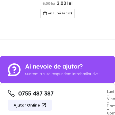
0
out of 5
3,00
lei
5,00
lei
ADAUGĂ ÎN COȘ
Ai nevoie de ajutor?
Suntem aici sa raspundem intrebarilor dvs!
Luni
0755 487 387
-
Vine
-
Ajutor Online
11a
-
6p