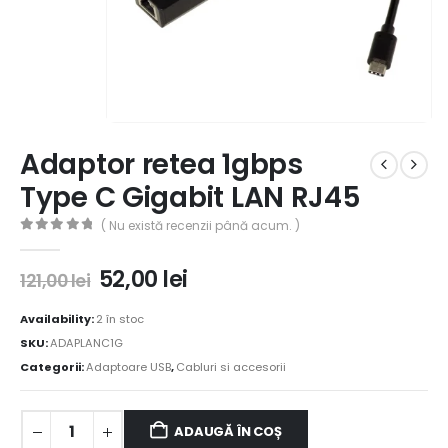
Adaptor retea 1gbps
Type C Gigabit LAN RJ45
( Nu există recenzii până acum. )
0
out of 5
52,00
lei
121,00
lei
Availability:
2 în stoc
SKU:
ADAPLANC1G
Categorii:
Adaptoare USB
,
Cabluri si accesorii
ADAUGĂ ÎN COȘ