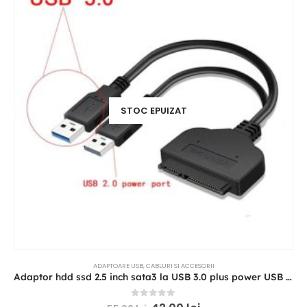
STOC EPUIZAT
ADAPTOARE USB
,
CABLURI SI ACCESORII
Adaptor hdd ssd 2.5 inch sata3 la USB 3.0 plus power USB 2.0
0
out of 5