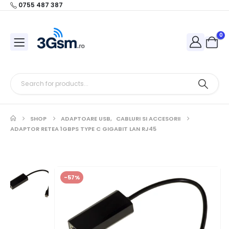
0755 487 387
0
SHOP
ADAPTOARE USB
,
CABLURI SI ACCESORII
ADAPTOR RETEA 1GBPS TYPE C GIGABIT LAN RJ45
-57%