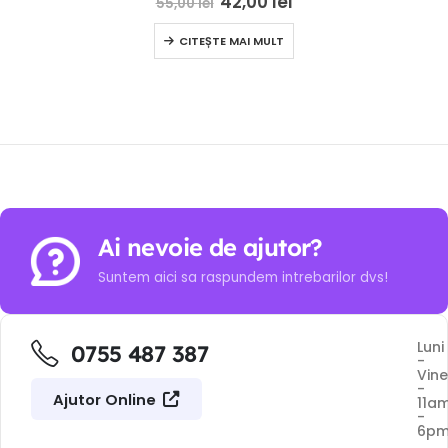
42,00
lei
55,00
lei
CITEȘTE MAI MULT
Ai nevoie de ajutor?
Suntem aici sa raspundem intrebarilor dvs!
Luni
0755 487 387
-
Vine
-
Ajutor Online
11a
-
6p