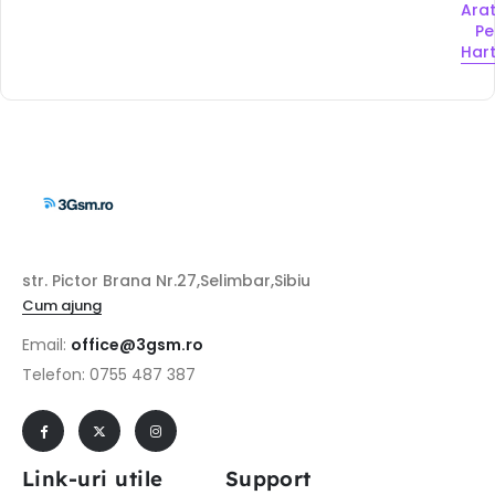
Ara
Pe
Har
str. Pictor Brana Nr.27,Selimbar,Sibiu
Cum ajung
Email:
office@3gsm.ro
Telefon: 0755 487 387
Link-uri utile
Support