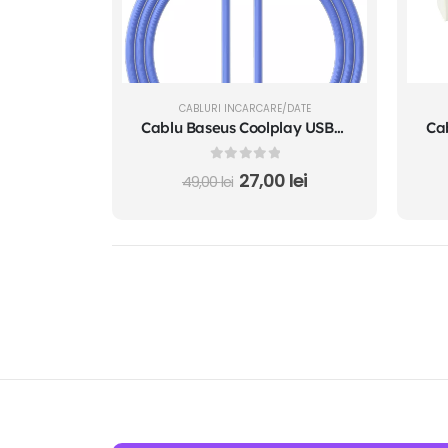
CABLURI INCARCARE/DATE
Cablu Baseus Coolplay USB-C la USB-C 100W 1m Albastru
0
out of 5
27,00
lei
49,00
lei