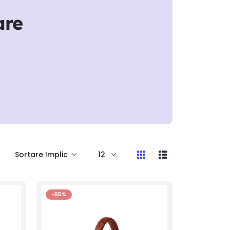
are
-55%