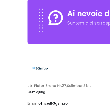
Ai nevoie d
Suntem aici sa ras
str. Pictor Brana Nr.27,Selimbar,Sibiu
Cum ajung
Email:
office@3gsm.ro