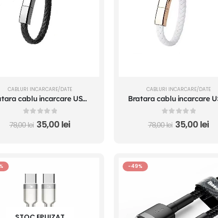
CABLURI INCARCARE/DATE
CABLURI INCARCARE/DATE
Bratara cablu incarcare USB – Iphone Lightning telefon mobil 22.5 cm neagra
0
out of 5
0
out of 5
35,00
lei
35,00
lei
78,00
lei
78,00
lei
%
-49%
STOC EPUIZAT