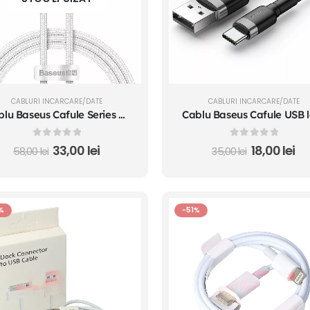
CABLURI INCARCARE/DATE
CABLURI INCARCARE/DATE
Cablu Baseus Cafule Series Metal USB-C la USB-C 100W 1m Alb
0
out of 5
0
out of 5
33,00
lei
18,00
lei
58,00
lei
35,00
lei
%
-51%