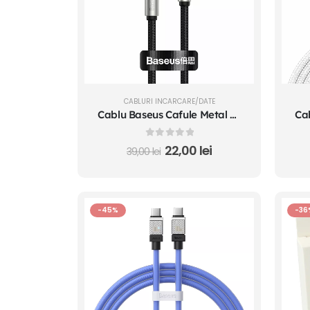
CABLURI INCARCARE/DATE
Cablu Baseus Cafule Metal USB la USB-C 66W 0.25m Negru
0
out of 5
22,00
lei
39,00
lei
-45%
-36