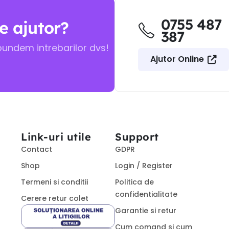
0755 487
e ajutor?
387
pundem intrebarilor dvs!
Ajutor Online
Link-uri utile
Support
Contact
GDPR
Shop
Login / Register
Termeni si conditii
Politica de
confidentialitate
Cerere retur colet
Garantie si retur
Cum comand si cum