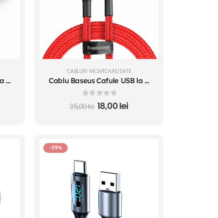
CABLURI INCARCARE/DATE
Cablu Baseus Cafule USB la USB-C Quick Charge 3A 0.5m Gri+Negru
Cablu Baseus Cafule USB la USB-C Quick Charge 3A 0.5m Rosu
0
out of 5
18,00
lei
35,00
lei
-39%