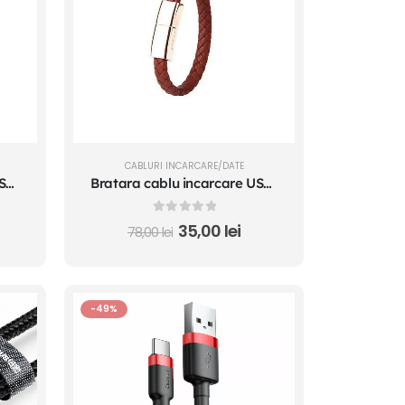
CABLURI INCARCARE/DATE
Bratara cablu incarcare USB Type C telefon mobil fast charge 22.5 cm alba
Bratara cablu incarcare USB Type C telefon mobil fast charge 22.5 cm maro
0
out of 5
35,00
lei
78,00
lei
-49%