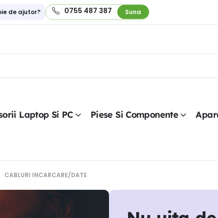
0755 487 387
oie de ajutor?
Suna
orii Laptop Si PC
Piese Si Componente
Apar
CABLURI INCARCARE/DATE
Nu uita de