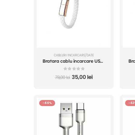
CABLURI INCARCARE/DATE
Bratara cablu incarcare USB - Iphone Lightning telefon mobil 22.5 cm alba
0
out of 5
35,00
lei
78,00
lei
-44%
-43