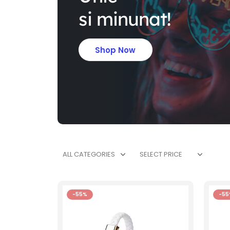
si minunat!
Shop Now
ALL CATEGORIES
SELECT PRICE
-55%
-55