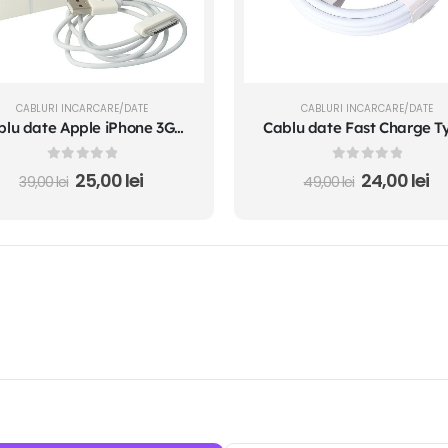
CABLURI INCARCARE/DATE
CABLURI INCARCARE/DATE
Cablu date Apple iPhone 3G/3GS/4/iPad 2/4S/iPad 3 Wi-Fi compatibil
0
out of 5
0
out of 5
25,00
lei
24,00
lei
39,00
lei
49,00
lei