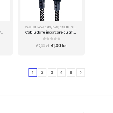
CABLURI INCARCARE/DATE
,
CABLURI SI ACCESORII
,
SUPORTURI SI ACC
Cablu date Fast Charge Type C - Lightning 1.2M
Cablu date incarcare cu afisaj USB - Type C 1m material textil fast charging telefoane tablete etc 100W
0
out of 5
41,00
lei
67,00
lei
1
2
3
4
5