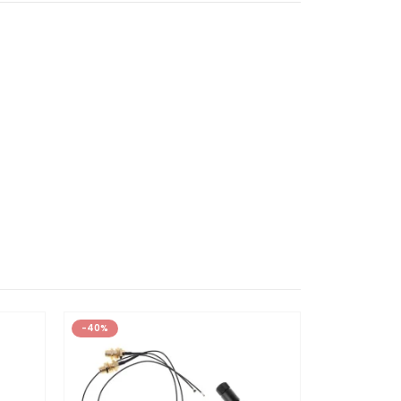
-40%
-45%