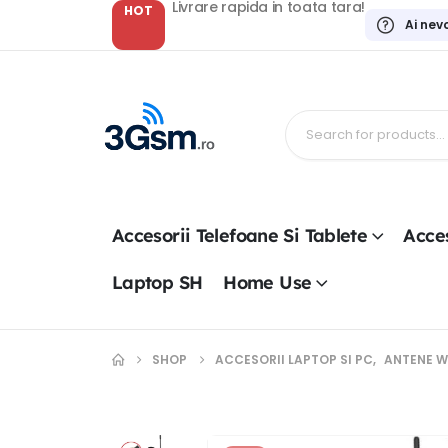
Livrare rapida in toata tara!
HOT
Ai nev
Accesorii Telefoane Si Tablete
Acces
Laptop SH
Home Use
SHOP
ACCESORII LAPTOP SI PC
,
ANTENE W