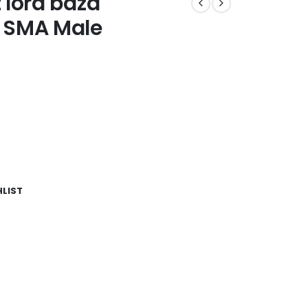
 lora baza
 SMA Male
HLIST