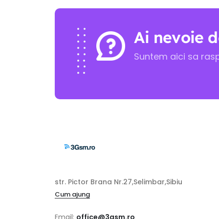
Ai nevoie d
Suntem aici sa ras
str. Pictor Brana Nr.27,Selimbar,Sibiu
Cum ajung
Email:
office@3gsm.ro