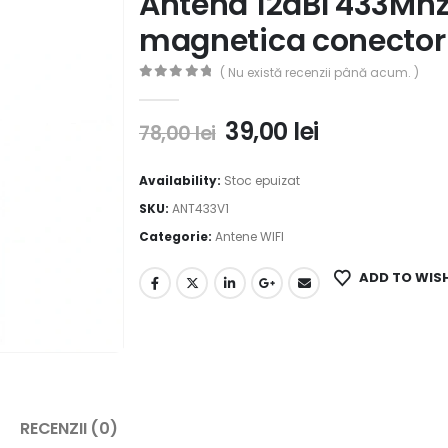
Antena 12dBI 433Mhz
magnetica conector
( Nu există recenzii până acum. )
0
out of 5
39,00
lei
78,00
lei
Availability:
Stoc epuizat
SKU:
ANT433V1
Categorie:
Antene WIFI
ADD TO WIS
RECENZII (0)