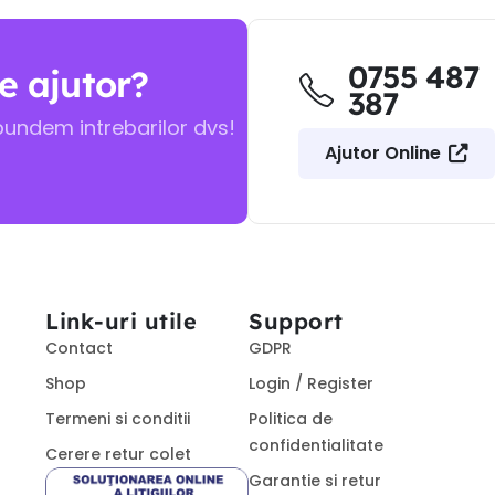
0755 487
e ajutor?
387
pundem intrebarilor dvs!
Ajutor Online
Link-uri utile
Support
Contact
GDPR
Shop
Login / Register
Termeni si conditii
Politica de
confidentialitate
Cerere retur colet
Garantie si retur