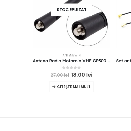
STOC EPUIZAT
ANTENE WIFI
Antena Radio Motorola VHF GP300 HT1250 HT750 CT450 GP88 146-174 mHZ
0
out of 5
18,00
lei
27,00
lei
CITEȘTE MAI MULT