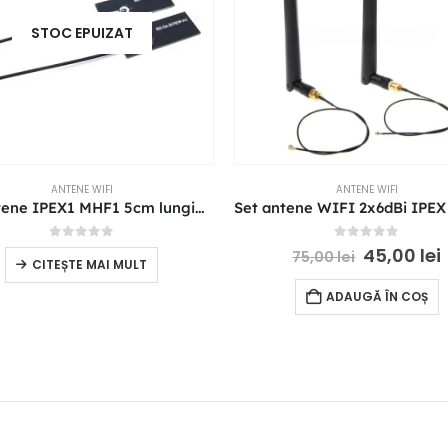
STOC EPUIZAT
ANTENE WIFI
ANTENE WIFI
Set antene IPEX1 MHF1 5cm lungime
0
out of 5
0
out of 5
45,00
lei
75,00
lei
CITEȘTE MAI MULT
ADAUGĂ ÎN COȘ