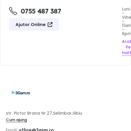
Luni
0755 487 387
-
Vine
-
Ajutor Online
11a
-
6p
Ara
Pe
Har
str. Pictor Brana Nr.27,Selimbar,Sibiu
Cum ajung
Email:
office@3gsm.ro