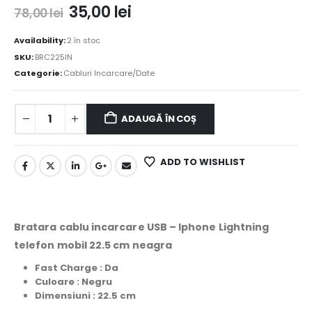
35,00
lei
78,00
lei
Availability:
2 în stoc
SKU:
BRC225IN
Categorie:
Cabluri Incarcare/Date
ADAUGĂ ÎN COȘ
ADD TO WISHLIST
Bratara cablu incarcare USB – Iphone Lightning
telefon mobil 22.5 cm neagra
Fast Charge : Da
Culoare : Negru
Dimensiuni : 22.5 cm