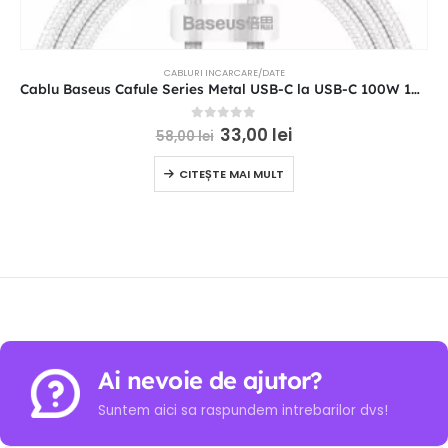
CABLURI INCARCARE/DATE
Cablu Baseus Cafule Series Metal USB-C la USB-C 100W 1m Alb
0
out of 5
33,00
lei
58,00
lei
CITEȘTE MAI MULT
Ai nevoie de ajutor?
Suntem aici sa raspundem intrebarilor dvs!