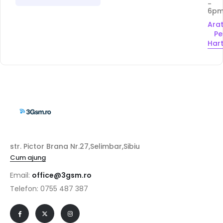
-
6p
Ara
Pe
Har
str. Pictor Brana Nr.27,Selimbar,Sibiu
Cum ajung
Email:
office@3gsm.ro
Telefon: 0755 487 387