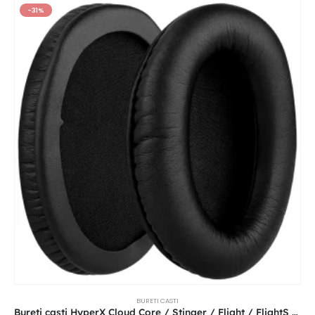
-31%
BURETI CASTI
Bureti casti HyperX Cloud Core / Stinger / Flight / FlightS / Alpha / Silver / X / Pro / I / II KHX-HSCP