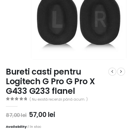
Bureti casti pentru
Logitech G Pro G Pro X
G433 G233 flanel
( Nu există recenzii până acum. )
0
out of 5
57,00
lei
87,00
lei
Availability:
1 în stoc