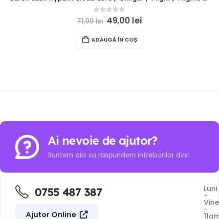
0
out of 5
49,00
lei
71,00
lei
ADAUGĂ ÎN COȘ
Ai nevoie de ajutor?
Suntem aici sa raspundem intrebarilor dvs!
Luni
0755 487 387
-
Vine
-
Ajutor Online
11a