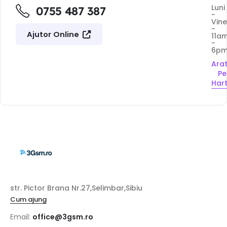
Luni
0755 487 387
-
Vine
-
Ajutor Online
11a
-
6p
Ara
Pe
Har
str. Pictor Brana Nr.27,Selimbar,Sibiu
Cum ajung
Email:
office@3gsm.ro