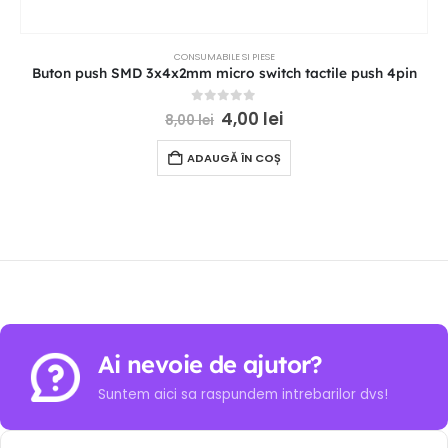
CONSUMABILE SI PIESE
Buton push SMD 3x4x2mm micro switch tactile push 4pin
0
out of 5
4,00
lei
8,00
lei
ADAUGĂ ÎN COȘ
Ai nevoie de ajutor?
Suntem aici sa raspundem intrebarilor dvs!