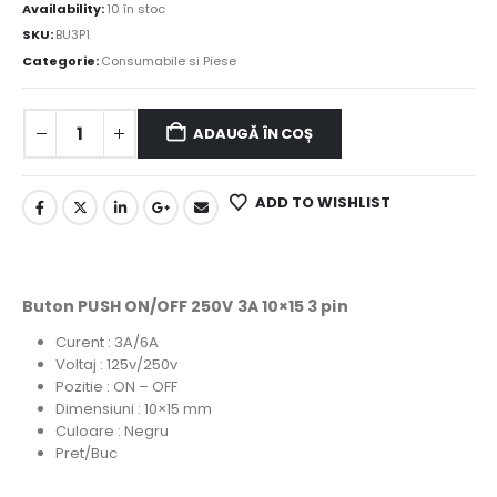
Availability:
10 în stoc
SKU:
BU3P1
Categorie:
Consumabile si Piese
ADAUGĂ ÎN COȘ
ADD TO WISHLIST
Buton PUSH ON/OFF 250V 3A 10×15 3 pin
Curent : 3A/6A
Voltaj : 125v/250v
Pozitie : ON – OFF
Dimensiuni : 10×15 mm
Culoare : Negru
Pret/Buc