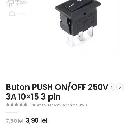
Buton PUSH ON/OFF 250V
3A 10×15 3 pin
( Nu există recenzii până acum. )
0
out of 5
3,90
lei
7,50
lei