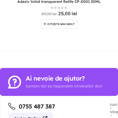
Adeziv lichid transparent Relife CP-0001 50ML
0
out of 5
25,00
lei
49,00
lei
CITEȘTE MAI MULT
Ai nevoie de ajutor?
Suntem aici sa raspundem intrebarilor dvs!
Luni
0755 487 387
-
Vine
-