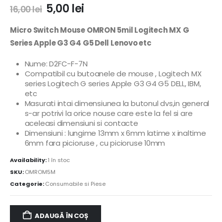
5,00
lei
16,00
lei
Micro Switch Mouse OMRON 5mil Logitech MX G
Series Apple G3 G4 G5 Dell Lenovo etc
Nume: D2FC-F-7N
Compatibil cu butoanele de mouse ,
Logitech MX
series Logitech G series Apple G3 G4 G5 DELL, IBM,
etc
Masurati intai dimensiunea la butonul dvs,in general
s-ar potrivi la orice nouse care este la fel si are
aceleasi dimensiuni si contacte
Dimensiuni : lungime 13mm x 6mm latime x inaltime
6mm fara picioruse , cu picioruse 10mm
Availability:
1 în stoc
SKU:
OMROM5M
Categorie:
Consumabile si Piese
ADAUGĂ ÎN COȘ