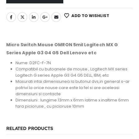
ADD TO WISHLIST
Micro Switch Mouse OMRON 5mil Logitech MX G
Series Apple G3 G4 G5 Dell Lenovo etc
Nume: D2FC-F-7N
Compatibil cu butoanele de mouse ,
Logitech MX series
Logitech G series Apple G3 G4 G5 DELL, IBM, etc
Masurati intai dimensiunea la butonul dvs,in general s-ar
potrivi la orice nouse care este la fel si are aceleasi
dimensiuni si contacte
Dimensiuni : lungime 13mm x 6mm latime x inaltime 6mm
fara picioruse , cu picioruse 10mm
RELATED PRODUCTS