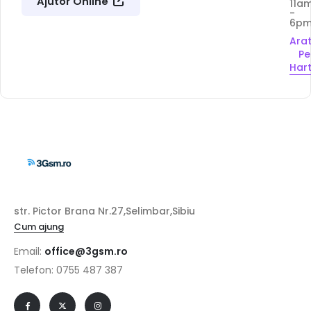
Ajutor Online
11a
-
6p
Ara
Pe
Har
str. Pictor Brana Nr.27,Selimbar,Sibiu
Cum ajung
Email:
office@3gsm.ro
Telefon: 0755 487 387