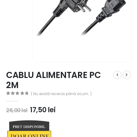
CABLU ALIMENTARE PC
2M
( Nu există recenzii până acum. )
0
out of 5
17,50
lei
26,00
lei