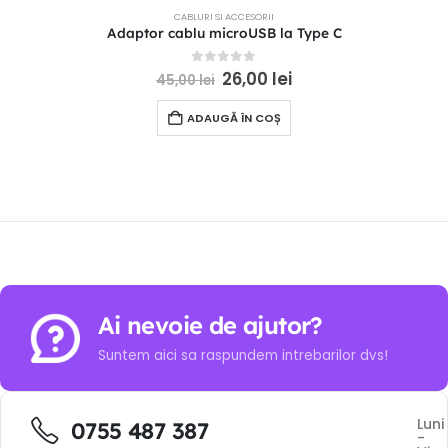
CABLURI SI ACCESORII
Adaptor cablu microUSB la Type C
0
out of 5
26,00
lei
45,00
lei
ADAUGĂ ÎN COȘ
Ai nevoie de ajutor?
Suntem aici sa raspundem intrebarilor dvs!
Luni
0755 487 387
-