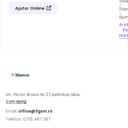
Vine
-
Ajutor Online
11a
-
6p
Ara
Pe
Har
str. Pictor Brana Nr.27,Selimbar,Sibiu
Cum ajung
Email:
office@3gsm.ro
Telefon: 0755 487 387