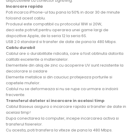
dispozitivele cu conector Lightning.
Incarcare rapida
Poti incarca iPhone-ul tau pana la 50% in doar 30 de minute
folosind acest cablu.
Produsul este compatibil cu protocolul 18W si 20W,
deci este potrivit pentru operarea unei game largi de
dispozitive Apple, de la seria 12 la seria 6S.
USB 2.0 standard si transfer de date de pana la 480 Mbps.
Cablu durabil
Cablul are o durabilitate ridicata, care a fost obtinuta datorita
calitatii excelente a materialelor.
Elementele din aliaj de zinc cu acoperire UV sunt rezistente la
decolorare si oxidare
Elemente metalice si din cauciuc protejeaza porturile si
capetele mufelor.
Cablul nu se deformeaza si nu se rupe ca urmare a indoirii
frecvente.
Transferul datelor si incarcare in acelasi timp
Cablul Baseus asigura o incarcare rapida si transfer de date in
acelasi timp!
Dupa conectarea la computer, incepe incarcarea activa si
transferul fisierelor.
Cu acesta, poti transfera la viteze de pana la 480 Mbps.