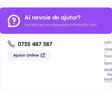
Ai nevoie de ajutor?
Suntem aici sa raspundem intrebarilor dvs!
Luni
0755 487 387
-
Vine
-
Ajutor Online
11a
-
6p
Ara
Pe
Har