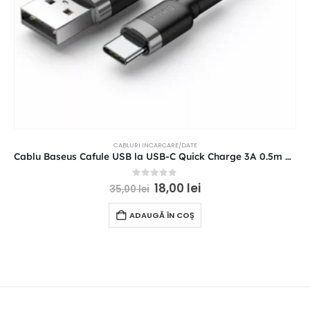
CABLURI INCARCARE/DATE
Cablu Baseus Cafule USB la USB-C Quick Charge 3A 0.5m Gri+Negru
0
out of 5
18,00
lei
35,00
lei
ADAUGĂ ÎN COȘ