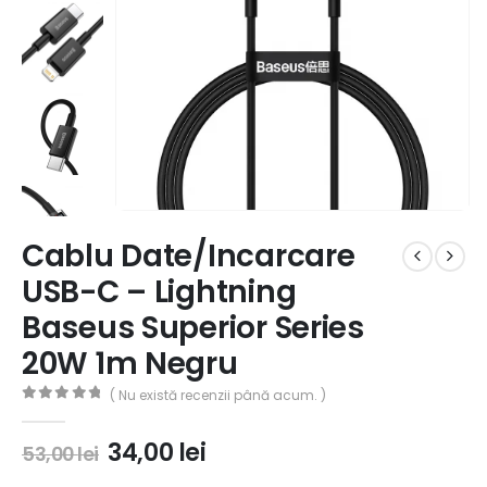
Cablu Date/Incarcare
USB-C – Lightning
Baseus Superior Series
20W 1m Negru
( Nu există recenzii până acum. )
0
out of 5
34,00
lei
53,00
lei