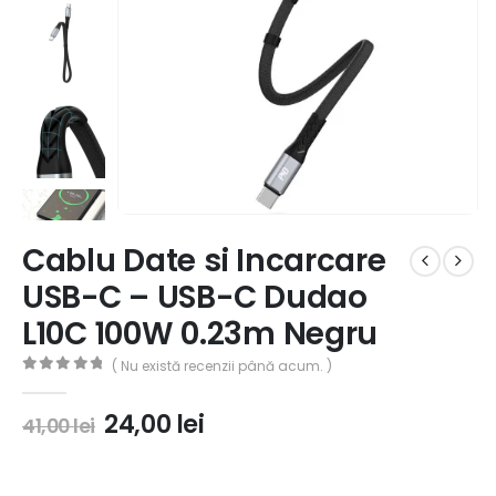
Cablu Date si Incarcare
USB-C – USB-C Dudao
L10C 100W 0.23m Negru
( Nu există recenzii până acum. )
0
out of 5
24,00
lei
41,00
lei