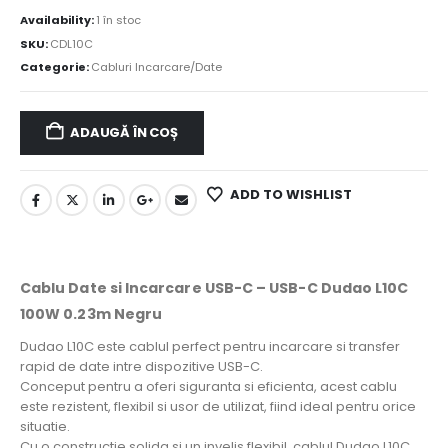
Availability:
1 în stoc
SKU:
CDL10C
Categorie:
Cabluri Incarcare/Date
ADAUGĂ ÎN COȘ
ADD TO WISHLIST
Cablu Date si Incarcare USB-C – USB-C Dudao L10C
100W 0.23m Negru
Dudao L10C este cablul perfect pentru incarcare si transfer
rapid de date intre dispozitive USB-C.
Conceput pentru a oferi siguranta si eficienta, acest cablu
este rezistent, flexibil si usor de utilizat, fiind ideal pentru orice
situatie.
Cu o constructie solida si un invelis flexibil, cablul Dudao L10C