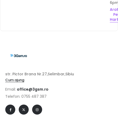
6p
Ara
Pe
Har
str. Pictor Brana Nr.27,Selimbar,Sibiu
Cum ajung
Email:
office@3gsm.ro
Telefon: 0755 487 387