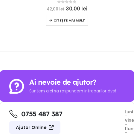
0
out of 5
30,00
lei
42,00
lei
CITEȘTE MAI MULT
Ai nevoie de ajutor?
Suntem aici sa raspundem intrebarilor dvs!
Luni
0755 487 387
-
Vine
-
Ajutor Online
11a
-