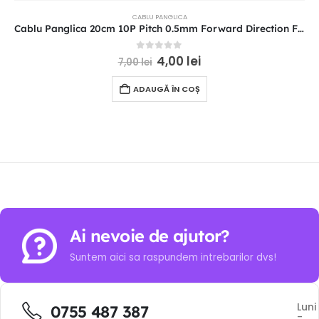
CABLU PANGLICA
Cablu Panglica 20cm 10P Pitch 0.5mm Forward Direction FFC
0
out of 5
4,00
lei
7,00
lei
ADAUGĂ ÎN COȘ
Ai nevoie de ajutor?
Suntem aici sa raspundem intrebarilor dvs!
Luni
0755 487 387
-