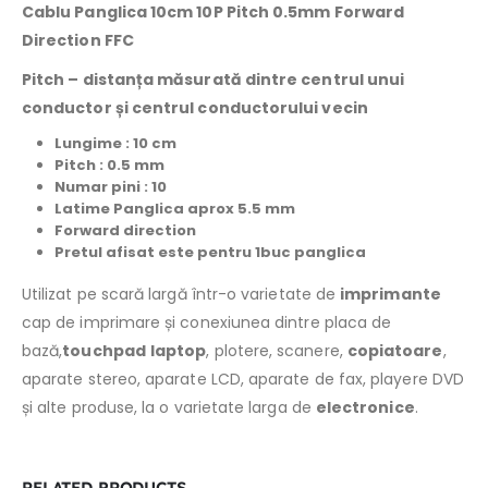
Cablu Panglica 10cm 10P Pitch 0.5mm Forward
Direction FFC
Pitch –
distanța măsurată dintre centrul unui
conductor și centrul conductorului vecin
Lungime : 10
cm
Pitch : 0.5 mm
Numar pini : 10
Latime Panglica aprox 5.5 mm
Forward direction
Pretul afisat este pentru 1buc panglica
Utilizat pe scară largă într-o varietate de
imprimante
cap de imprimare și conexiunea dintre placa de
bază,
touchpad
laptop
, plotere, scanere,
copiatoare
,
aparate stereo, aparate LCD, aparate de fax, playere DVD
și alte produse, la o varietate larga de
electronice
.
RELATED PRODUCTS