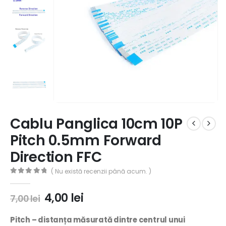
Cablu Panglica 10cm 10P
Pitch 0.5mm Forward
Direction FFC
( Nu există recenzii până acum. )
0
out of 5
4,00
lei
7,00
lei
Pitch –
distanța măsurată dintre centrul unui