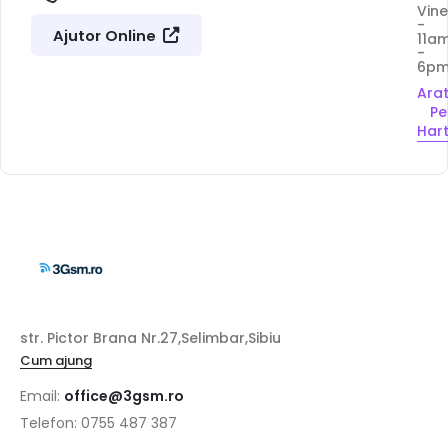
Vine
-
Ajutor Online
11a
-
6p
Ara
Pe
Har
str. Pictor Brana Nr.27,Selimbar,Sibiu
Cum ajung
Email:
office@3gsm.ro
Telefon: 0755 487 387