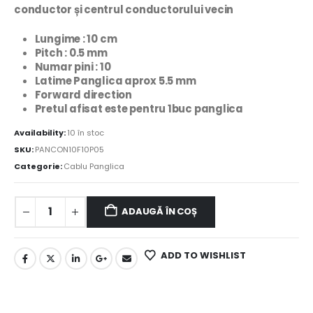
conductor și centrul conductorului vecin
Lungime : 10
cm
Pitch : 0.5 mm
Numar pini : 10
Latime Panglica aprox 5.5 mm
Forward direction
Pretul afisat este pentru 1buc panglica
Availability:
10 în stoc
SKU:
PANCON10F10P05
Categorie:
Cablu Panglica
ADAUGĂ ÎN COȘ
ADD TO WISHLIST