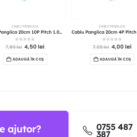
CABLU PANGLICA
CABLU PANGLICA
Cablu Panglica 20cm 10P Pitch 1.0mm Reverse Direction FFC
0
out of 5
0
out of 5
4,50
lei
4,00
lei
7,80
lei
7,00
lei
ADAUGĂ ÎN COȘ
ADAUGĂ ÎN COȘ
0755 487
e ajutor?
387