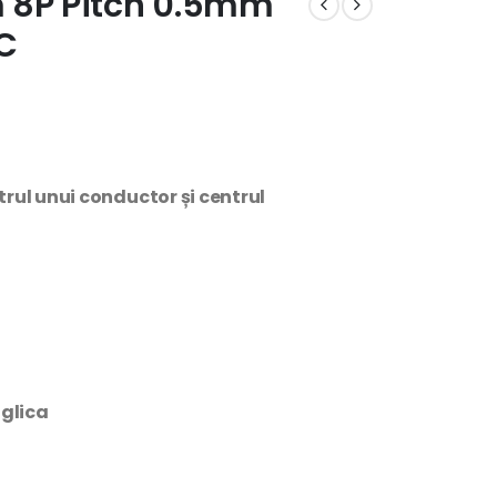
m 8P Pitch 0.5mm
FC
rul unui conductor și centrul
nglica