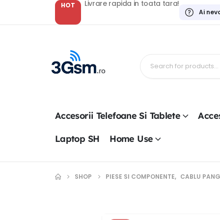
Livrare rapida in toata tara!
HOT
Ai nev
Accesorii Telefoane Si Tablete
Acces
Laptop SH
Home Use
SHOP
PIESE SI COMPONENTE
,
CABLU PANG