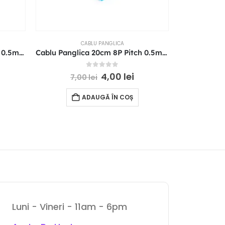
CABLU PANGLICA
Cablu Panglica 20cm 4P Pitch 0.5mm Reverse Direction FFC
Cablu Panglica 20cm 8P Pitch 0.5mm Reverse Direction FFC
0
out of 5
4,00
lei
7,00
lei
7,
ADAUGĂ ÎN COȘ
Luni - Vineri - 11am - 6pm