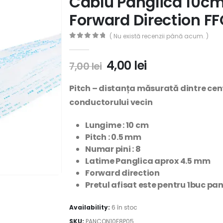
Cablu Panglica 10c
Forward Direction F
( Nu există recenzii până acum. )
0
out of 5
4,00
lei
7,00
lei
Pitch –
distanța măsurată dintre cent
conductorului vecin
Lungime : 10
cm
Pitch : 0.5 mm
Numar pini : 8
Latime Panglica aprox 4.5 mm
Forward direction
Pretul afisat este pentru 1buc pa
Availability:
6 în stoc
SKU:
PANCON10F8P05