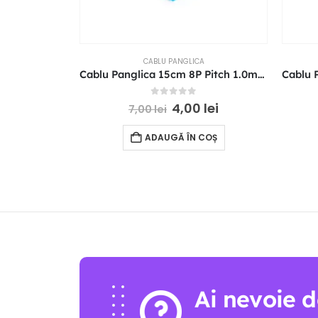
CABLU PANGLICA
Cablu Panglica 15cm 8P Pitch 1.0mm Reverse Direction FFC
0
out of 5
4,00
lei
7,00
lei
ADAUGĂ ÎN COȘ
Ai nevoie d