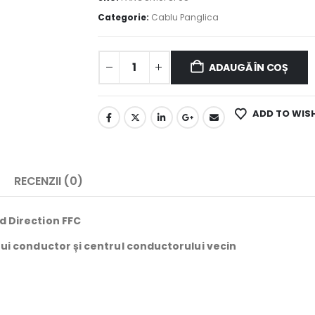
Categorie:
Cablu Panglica
ADAUGĂ ÎN COȘ
ADD TO WIS
RECENZII (0)
d Direction FFC
ui conductor și centrul conductorului vecin