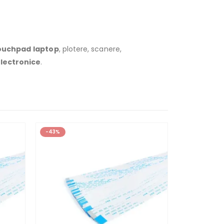
ouchpad
laptop
, plotere, scanere,
lectronice
.
-43%
-43%