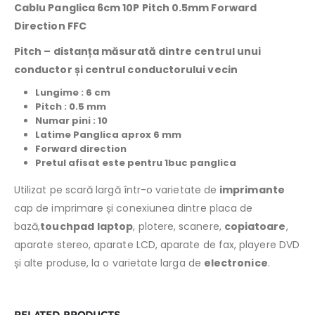
Cablu Panglica 6cm 10P Pitch 0.5mm Forward
Direction FFC
Pitch –
distanța măsurată dintre centrul unui
conductor și centrul conductorului vecin
Lungime : 6
cm
Pitch : 0.5 mm
Numar pini : 10
Latime Panglica aprox 6 mm
Forward direction
Pretul afisat este pentru 1buc panglica
Utilizat pe scară largă într-o varietate de
imprimante
cap de imprimare și conexiunea dintre placa de
bază,
touchpad
laptop
, plotere, scanere,
copiatoare
,
aparate stereo, aparate LCD, aparate de fax, playere DVD
și alte produse, la o varietate larga de
electronice
.
RELATED PRODUCTS