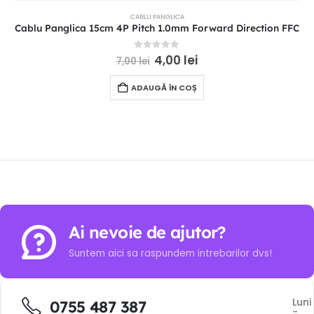
CABLU PANGLICA
Cablu Panglica 15cm 4P Pitch 1.0mm Forward Direction FFC
0
out of 5
4,00
lei
7,00
lei
ADAUGĂ ÎN COȘ
Ai nevoie de ajutor?
Suntem aici sa raspundem intrebarilor dvs!
Luni
0755 487 387
-