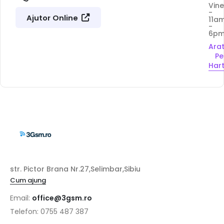
Vine
-
Ajutor Online
11a
-
6p
Ara
Pe
Har
str. Pictor Brana Nr.27,Selimbar,Sibiu
Cum ajung
Email:
office@3gsm.ro
Telefon: 0755 487 387