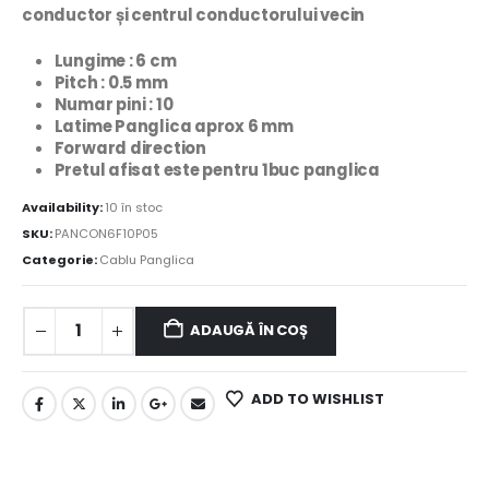
conductor și centrul conductorului vecin
Lungime : 6
cm
Pitch : 0.5 mm
Numar pini : 10
Latime Panglica aprox 6 mm
Forward direction
Pretul afisat este pentru 1buc panglica
Availability:
10 în stoc
SKU:
PANCON6F10P05
Categorie:
Cablu Panglica
ADAUGĂ ÎN COȘ
ADD TO WISHLIST