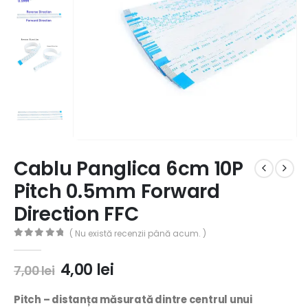
Cablu Panglica 6cm 10P
Pitch 0.5mm Forward
Direction FFC
( Nu există recenzii până acum. )
0
out of 5
4,00
lei
7,00
lei
Pitch –
distanța măsurată dintre centrul unui