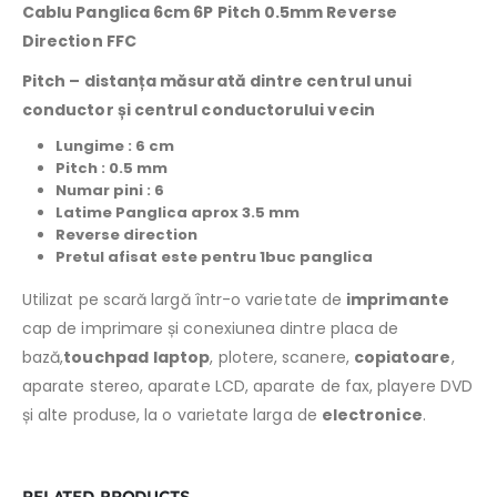
Cablu Panglica 6cm 6P Pitch 0.5mm Reverse
Direction FFC
Pitch –
distanța măsurată dintre centrul unui
conductor și centrul conductorului vecin
Lungime : 6 cm
Pitch : 0.5 mm
Numar pini : 6
Latime Panglica aprox 3.5 mm
Reverse direction
Pretul afisat este pentru 1buc panglica
Utilizat pe scară largă într-o varietate de
imprimante
cap de imprimare și conexiunea dintre placa de
bază,
touchpad
laptop
, plotere, scanere,
copiatoare
,
aparate stereo, aparate LCD, aparate de fax, playere DVD
și alte produse, la o varietate larga de
electronice
.
RELATED PRODUCTS