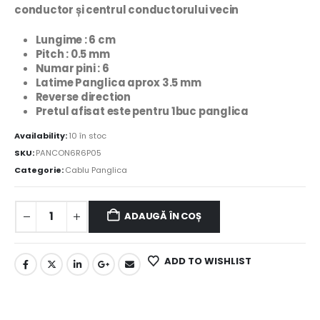
conductor și centrul conductorului vecin
Lungime : 6 cm
Pitch : 0.5 mm
Numar pini : 6
Latime Panglica aprox 3.5 mm
Reverse direction
Pretul afisat este pentru 1buc panglica
Availability:
10 în stoc
SKU:
PANCON6R6P05
Categorie:
Cablu Panglica
ADAUGĂ ÎN COȘ
ADD TO WISHLIST