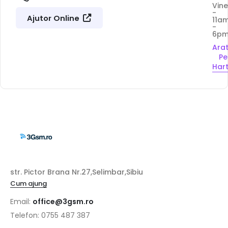
Vine
-
Ajutor Online
11a
-
6p
Ara
Pe
Har
str. Pictor Brana Nr.27,Selimbar,Sibiu
Cum ajung
Email:
office@3gsm.ro
Telefon: 0755 487 387