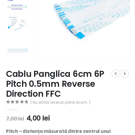
Cablu Panglica 6cm 6P
Pitch 0.5mm Reverse
Direction FFC
( Nu există recenzii până acum. )
0
out of 5
4,00
lei
7,00
lei
Pitch –
distanța măsurată dintre centrul unui