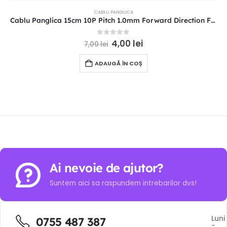
CABLU PANGLICA
Cablu Panglica 15cm 10P Pitch 1.0mm Forward Direction FFC
0
out of 5
4,00
lei
7,00
lei
ADAUGĂ ÎN COȘ
Ai nevoie de ajutor?
Suntem aici sa raspundem intrebarilor dvs!
Luni
0755 487 387
-