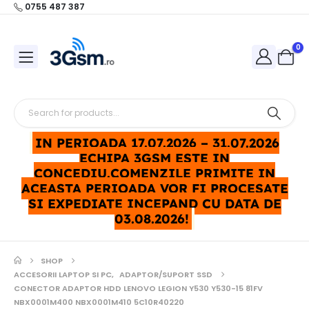
0755 487 387
0
IN PERIOADA 17.07.2026 – 31.07.2026
ECHIPA 3GSM ESTE IN
CONCEDIU.COMENZILE PRIMITE IN
ACEASTA PERIOADA VOR FI PROCESATE
SI EXPEDIATE INCEPAND CU DATA DE
03.08.2026!
SHOP
ACCESORII LAPTOP SI PC
,
ADAPTOR/SUPORT SSD
CONECTOR ADAPTOR HDD LENOVO LEGION Y530 Y530-15 81FV
NBX0001M400 NBX0001M410 5C10R40220