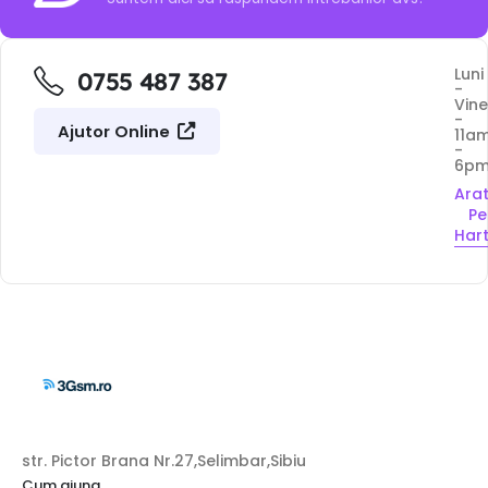
Luni
0755 487 387
-
Vine
-
Ajutor Online
11a
-
6p
Ara
Pe
Har
str. Pictor Brana Nr.27,Selimbar,Sibiu
Cum ajung