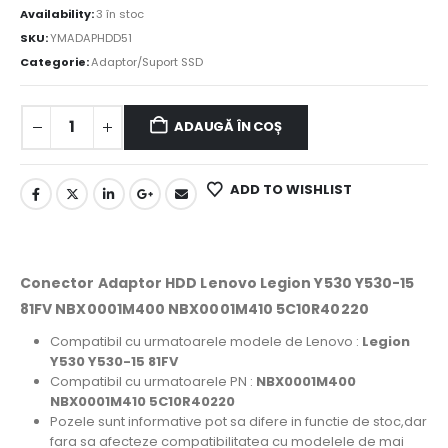
Availability:
3 în stoc
SKU:
YMADAPHDD51
Categorie:
Adaptor/Suport SSD
ADAUGĂ ÎN COȘ
ADD TO WISHLIST
Conector Adaptor HDD Lenovo Legion Y530 Y530-15
81FV NBX0001M400 NBX0001M410 5C10R40220
Compatibil cu urmatoarele modele de Lenovo :
Legion
Y530 Y530-15 81FV
Compatibil cu urmatoarele PN :
NBX0001M400
NBX0001M410 5C10R40220
Pozele sunt informative pot sa difere in functie de stoc,dar
fara sa afecteze compatibilitatea cu modelele de mai