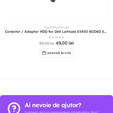
ADAPTOR/SUPORT SSD
Conector / Adaptor HDD for Dell Latitude E5450 8GD6D 08GD6D ZAM70
0
out of 5
49,00
lei
89,00
lei
ADAUGĂ ÎN COȘ
Ai nevoie de ajutor?
Suntem aici sa raspundem intrebarilor dvs!