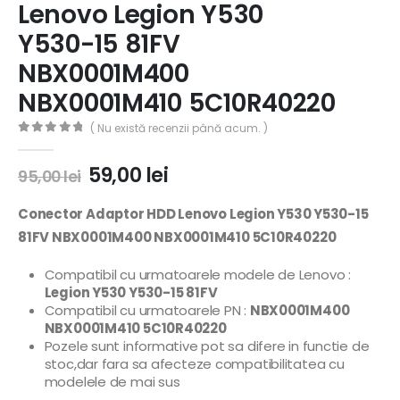
Lenovo Legion Y530
Y530-15 81FV
NBX0001M400
NBX0001M410 5C10R40220
( Nu există recenzii până acum. )
0
out of 5
59,00
lei
95,00
lei
Conector Adaptor HDD Lenovo Legion Y530 Y530-15
81FV NBX0001M400 NBX0001M410 5C10R40220
Compatibil cu urmatoarele modele de Lenovo :
Legion Y530 Y530-15 81FV
Compatibil cu urmatoarele PN :
NBX0001M400
NBX0001M410 5C10R40220
Pozele sunt informative pot sa difere in functie de
stoc,dar fara sa afecteze compatibilitatea cu
modelele de mai sus