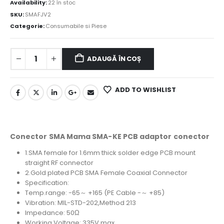
Availability:
22 în stoc
SKU:
SMAFJV2
Categorie:
Consumabile si Piese
ADAUGĂ ÎN COȘ
ADD TO WISHLIST
Conector SMA Mama SMA-KE PCB adaptor conector
1.SMA female for 1.6mm thick solder edge PCB mount
straight RF connector
2.Gold plated PCB SMA Female Coaxial Connector
Specification:
Temp.range: -65～ +165 (PE Cable -～ +85)
Vibration: MIL-STD-202,Method 213
Impedance: 50Ω
Working Voltage: 335V max