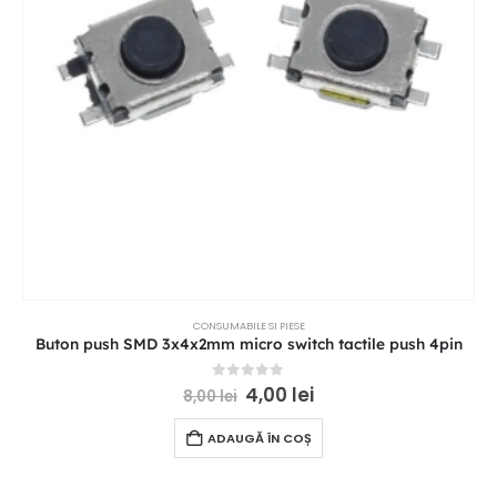
CONSUMABILE SI PIESE
Buton push SMD 3x4x2mm micro switch tactile push 4pin
0
out of 5
4,00
lei
8,00
lei
ADAUGĂ ÎN COȘ