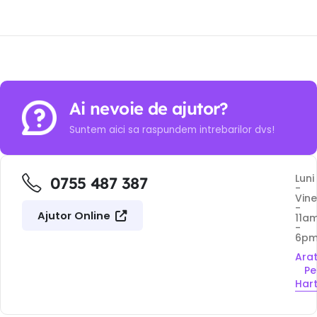
Ai nevoie de ajutor?
Suntem aici sa raspundem intrebarilor dvs!
Luni
0755 487 387
-
Vine
-
Ajutor Online
11a
-
6p
Ara
Pe
Har