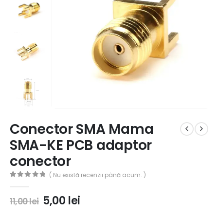
Conector SMA Mama
SMA-KE PCB adaptor
conector
( Nu există recenzii până acum. )
0
out of 5
5,00
lei
11,00
lei