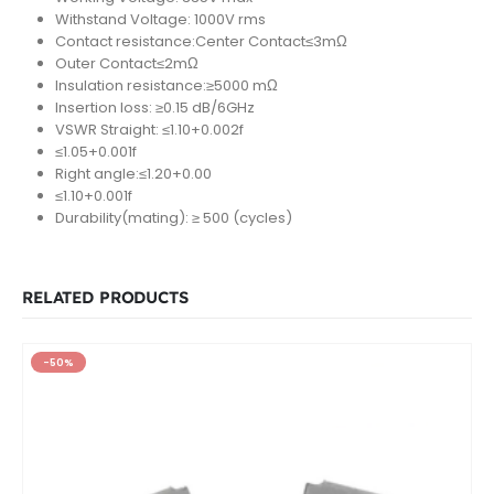
Withstand Voltage: 1000V rms
Contact resistance:Center Contact≤3mΩ
Outer Contact≤2mΩ
Insulation resistance:≥5000 mΩ
Insertion loss: ≥0.15 dB/6GHz
VSWR Straight: ≤1.10+0.002f
≤1.05+0.001f
Right angle:≤1.20+0.00
≤1.10+0.001f
Durability(mating): ≥ 500 (cycles)
RELATED PRODUCTS
-50%