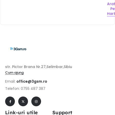
Ara
Pe
Har
str. Pictor Brana Nr.27,Selimbar,Sibiu
Cum ajung
Email:
office@3gsm.ro
Telefon: 0755 487 387
Link-uri utile
Support