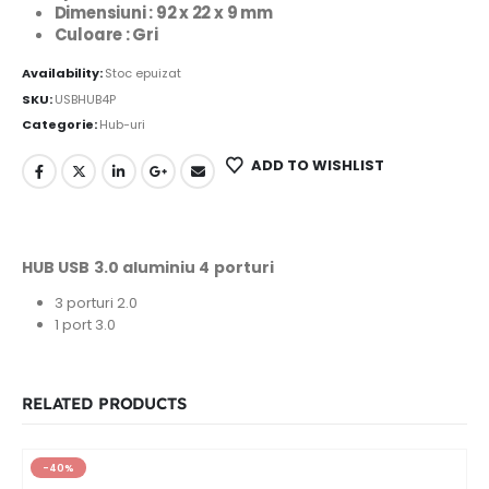
Dimensiuni : 92 x 22 x 9 mm
Culoare : Gri
Availability:
Stoc epuizat
SKU:
USBHUB4P
Categorie:
Hub-uri
ADD TO WISHLIST
HUB USB 3.0 aluminiu 4 porturi
3 porturi 2.0
1 port 3.0
RELATED PRODUCTS
-40%