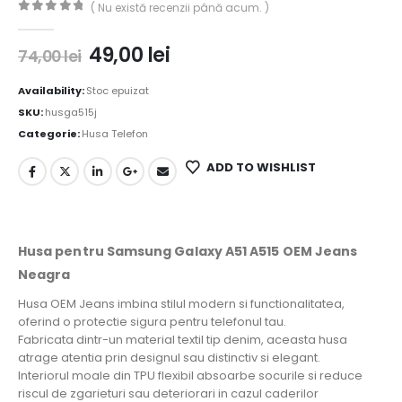
( Nu există recenzii până acum. )
0
out of 5
49,00
lei
74,00
lei
Availability:
Stoc epuizat
SKU:
husga515j
Categorie:
Husa Telefon
ADD TO WISHLIST
Husa pentru Samsung Galaxy A51 A515 OEM Jeans
Neagra
Husa OEM Jeans imbina stilul modern si functionalitatea,
oferind o protectie sigura pentru telefonul tau.
Fabricata dintr-un material textil tip denim, aceasta husa
atrage atentia prin designul sau distinctiv si elegant.
Interiorul moale din TPU flexibil absoarbe socurile si reduce
riscul de zgarieturi sau deteriorari in cazul caderilor