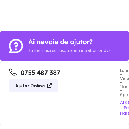
Ai nevoie de ajutor?
Suntem aici sa raspundem intrebarilor dvs!
Luni
0755 487 387
-
Vine
-
Ajutor Online
11a
-
6p
Ara
Pe
Har