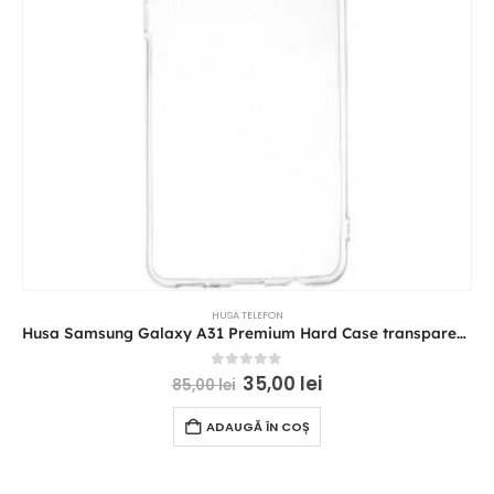
HUSA TELEFON
Husa Samsung Galaxy A31 Premium Hard Case transparenta GP-FPA315WSATW
0
out of 5
35,00
lei
85,00
lei
ADAUGĂ ÎN COȘ