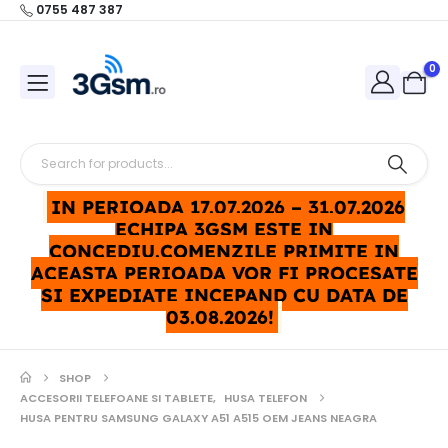
0755 487 387
0
IN PERIOADA 17.07.2026 – 31.07.2026
ECHIPA 3GSM ESTE IN
CONCEDIU.COMENZILE PRIMITE IN
ACEASTA PERIOADA VOR FI PROCESATE
SI EXPEDIATE INCEPAND CU DATA DE
03.08.2026!
SHOP
ACCESORII TELEFOANE SI TABLETE
,
HUSA TELEFON
HUSA PENTRU SAMSUNG GALAXY A51 A515 OEM JEANS NEAGRA