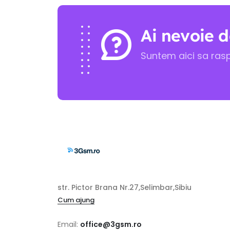
Ai nevoie d
Suntem aici sa ras
str. Pictor Brana Nr.27,Selimbar,Sibiu
Cum ajung
Email:
office@3gsm.ro