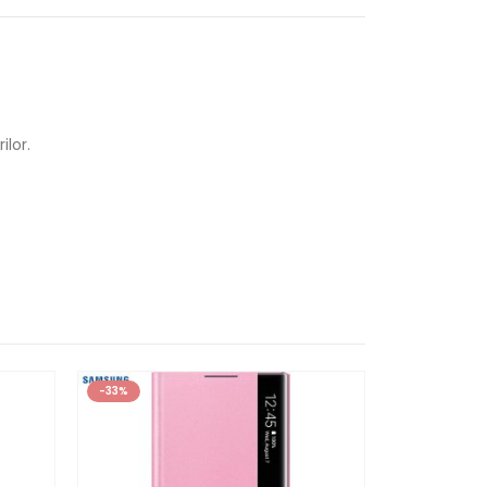
ilor.
-33%