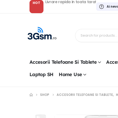
Livrare rapida in toata tara!
HOT
Ai nev
Accesorii Telefoane Si Tablete
Acces
Laptop SH
Home Use
SHOP
ACCESORII TELEFOANE SI TABLETE
,
H