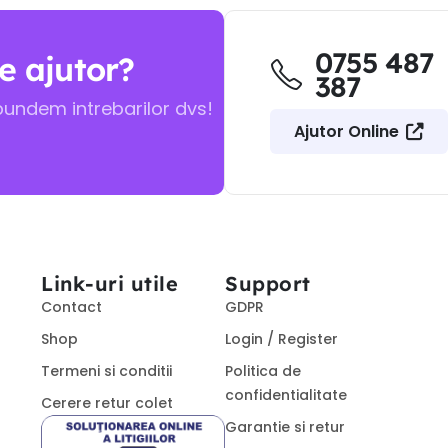
0755 487
e ajutor?
387
pundem intrebarilor dvs!
Ajutor Online
Link-uri utile
Support
Contact
GDPR
Shop
Login / Register
Termeni si conditii
Politica de
confidentialitate
Cerere retur colet
Garantie si retur