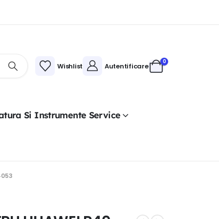
0
Wishlist
Autentificare
atura Si Instrumente Service
4053