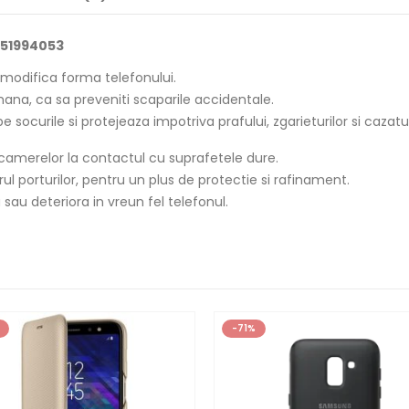
 51994053
 modifica forma telefonului.
ana, ca sa preveniti scaparile accidentale.
 socurile si protejeaza impotriva prafului, zgarieturilor si cazatur
a camerelor la contactul cu suprafetele dure.
ul porturilor, pentru un plus de protectie si rafinament.
 sau deteriora in vreun fel telefonul.
-71%