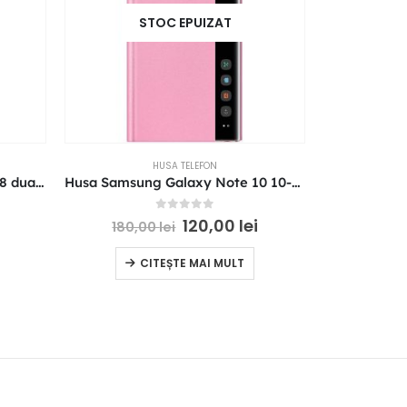
STOC EPUIZAT
S
HUSA TELEFON
Husa Samsung Galaxy J6 2018 dual layer cover neagra EF-PJ600CBEGWW
Husa Samsung Galaxy Note 10 10-5G Clear View Cover roz ZN970CPEGWW originala
0
out of 5
120,00
lei
180,00
lei
CITEȘTE MAI MULT
C