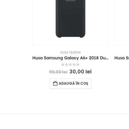
HUSA TELEFON
Husa Samsung Galaxy A6+ 2018 Dual Layer Cover neagra EF-PA605CBEGWW Originala
0
out of 5
30,00
lei
99,00
lei
ADAUGĂ ÎN COȘ