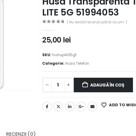
Husa Transparenta 
LITE 5G 51994053
( Nu există recenzii până acum. )
0
out of 5
25,00
lei
SKU:
huhup40l5gt
Categorie:
Husa Telefon
ADAUGĂ ÎN COȘ
ADD TO WIS
RECENZII (0)