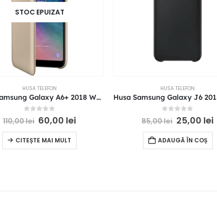
STOC EPUIZAT
HUSA TELEFON
HUSA TELEFON
Husa Samsung Galaxy A6+ 2018 Wallet Cover aurie EF-WA605CFEGWW originala
0
out of 5
0
out of 5
60,00
lei
25,00
lei
110,00
lei
85,00
lei
CITEȘTE MAI MULT
ADAUGĂ ÎN COȘ