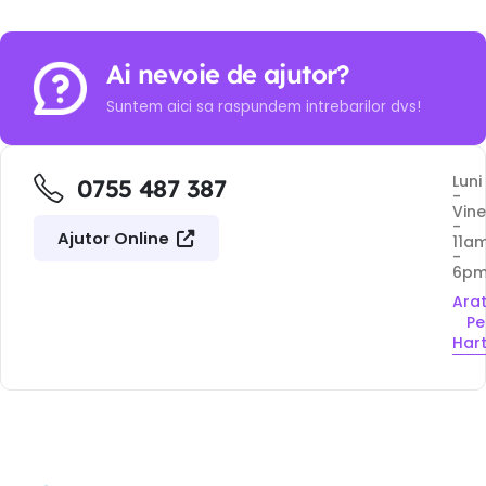
Ai nevoie de ajutor?
Suntem aici sa raspundem intrebarilor dvs!
Luni
0755 487 387
-
Vine
-
Ajutor Online
11a
-
6p
Ara
Pe
Har