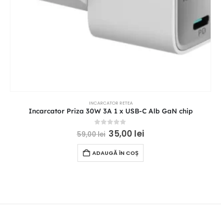
INCARCATOR RETEA
Incarcator Priza 30W 3A 1 x USB-C Alb GaN chip
0
out of 5
35,00
lei
59,00
lei
ADAUGĂ ÎN COȘ