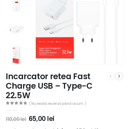
Incarcator retea Fast
Charge USB – Type-C
22.5W
( Nu există recenzii până acum. )
0
out of 5
65,00
lei
110,00
lei