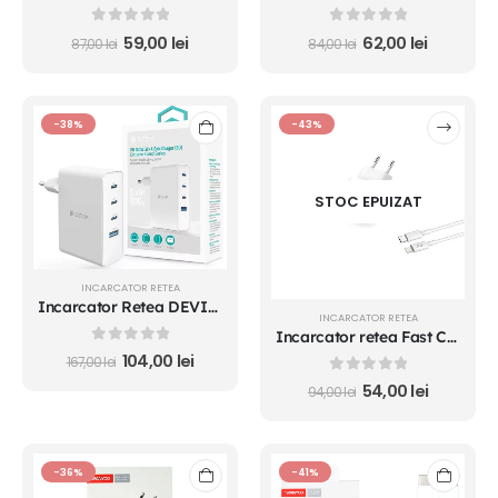
0
out of 5
0
out of 5
59,00
lei
62,00
lei
87,00
lei
84,00
lei
-38%
-43%
STOC EPUIZAT
INCARCATOR RETEA
Incarcator Retea DEVIA Extreme Speed 100W 5A 1 x USB-A - 3 x USB-C Alb
INCARCATOR RETEA
Incarcator retea Fast Charge Type-C - Lightning 20W cablu inclus
0
out of 5
104,00
lei
167,00
lei
0
out of 5
54,00
lei
94,00
lei
-36%
-41%