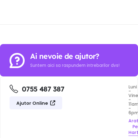
Ai nevoie de ajutor?
Suntem aici sa raspundem intrebarilor dvs!
Luni
0755 487 387
-
Vine
-
Ajutor Online
11a
-
6p
Ara
Pe
Har