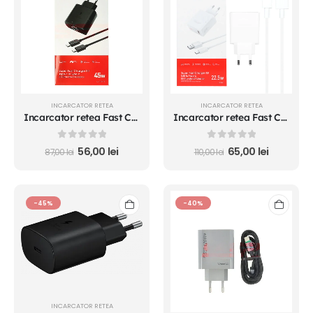
INCARCATOR RETEA
INCARCATOR RETEA
Incarcator retea Fast Charge Type-C - Type-C 45W TRANYOO
Incarcator retea Fast Charge USB - Type-C 22.5W
0
out of 5
0
out of 5
56,00
lei
65,00
lei
87,00
lei
110,00
lei
-45%
-40%
INCARCATOR RETEA