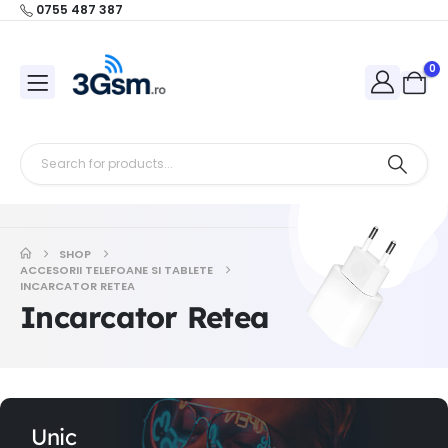
0755 487 387
0
SHOP
ACCESORII TELEFOANE SI TABLETE
INCARCATOR RETEA
Incarcator Retea
Unic