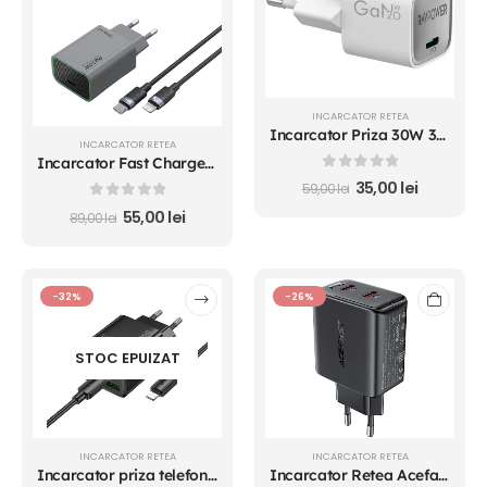
INCARCATOR RETEA
Incarcator Priza 30W 3A 1 x USB-C Alb GaN chip
INCARCATOR RETEA
Incarcator Fast Charge USB-C - Lightning 20W adaptor priza
0
out of 5
35,00
lei
59,00
lei
0
out of 5
55,00
lei
89,00
lei
-32%
-26%
STOC EPUIZAT
INCARCATOR RETEA
INCARCATOR RETEA
Incarcator priza telefon 30W cablu lightning 3A 2x USB-A 2x USB-C Negru HOCO N56
Incarcator Retea Acefast A49 35W 3A 2 x USB-C Negru