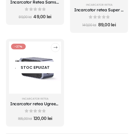
Incarcator Retea Samsung EP-TA800 25W 3A 1 x USB-C Negru original
INCARCATOR RETEA
Incarcator retea Super Fast Charge Type-C - Type-C 120W TRANYOO
0
out of 5
49,00
lei
89,00
lei
0
out of 5
89,00
lei
149,00
lei
-27%
STOC EPUIZAT
INCARCATOR RETEA
Incarcator retea Ugreen Nexode Air 65W 2x USB-C 1x USB-A GaN Fast Charger Gri/Negru
0
out of 5
120,00
lei
165,00
lei