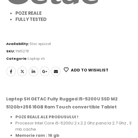
POZE REALE
FULLY TESTED
Availability:
Stoc epuizat
SKU:
YMS278
Categorie:
Laptop sh
ADD TO WISHLIST
Laptop SH GETAC Fully Rugged i5-5200U SSD M2
512Gb+256 16GB Ram Touch convertible Tablet
POZE REALE ALE PRODUSULUI !
Procesor Intel Core i5-5200U 2 x 2.2 Ghz pana la 2.7 Ghz , 3
mb cache
Memorie ram : 16 gb