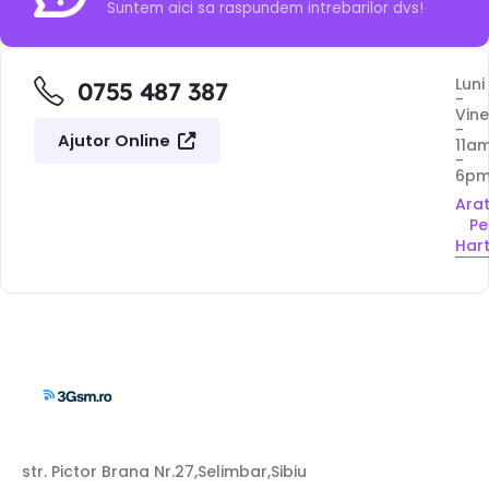
Suntem aici sa raspundem intrebarilor dvs!
Luni
0755 487 387
-
Vine
-
Ajutor Online
11a
-
6p
Ara
Pe
Har
str. Pictor Brana Nr.27,Selimbar,Sibiu