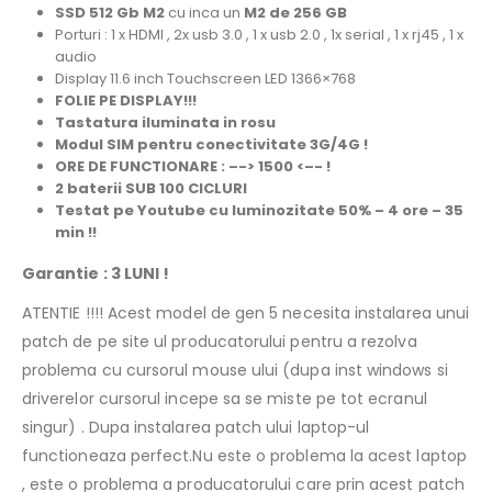
SSD 512 Gb M2
cu inca un
M2 de 256 GB
Porturi : 1 x HDMI , 2x usb 3.0 , 1 x usb 2.0 , 1x serial , 1 x rj45 , 1 x
audio
Display 11.6 inch Touchscreen LED 1366×768
FOLIE PE DISPLAY!!!
Tastatura iluminata in rosu
Modul SIM pentru conectivitate 3G/4G !
ORE DE FUNCTIONARE : –-> 1500 <–- !
2 baterii SUB 100 CICLURI
Testat pe Youtube cu luminozitate 50% – 4 ore – 35
min !!
Garantie : 3 LUNI !
ATENTIE !!!! Acest model de gen 5 necesita instalarea unui
patch de pe site ul producatorului pentru a rezolva
problema cu cursorul mouse ului (dupa inst windows si
driverelor cursorul incepe sa se miste pe tot ecranul
singur) . Dupa instalarea patch ului laptop-ul
functioneaza perfect.Nu este o problema la acest laptop
, este o problema a producatorului care prin acest patch