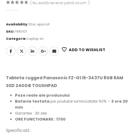
( Nu există recenzii până acum. )
0
out of 5
Availability:
Stoc epuizat
SKU:
YMS101
Categorie:
Laptop sh
ADD TO WISHLIST
Tableta rugged Panasonic FZ-G1 i5-3437U 8GB RAM
SSD 240GB TOUGHPAD
Poze reale ale produsului
Bateria
testata
pe youtube luminozitate 50% –
3 ore 20
min
Garantie : 30 zile
ORE FUNCTIONARE : 1700
Specificatii :