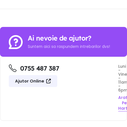
Ai nevoie de ajutor?
Suntem aici sa raspundem intrebarilor dvs!
Luni
0755 487 387
-
Vine
-
Ajutor Online
11a
-
6p
Ara
Pe
Har