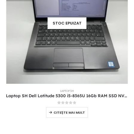
STOC EPUIZAT
LAPTOP SH
Laptop SH Dell Latitude 5300 i5-8365U 16Gb RAM SSD NVME 512GB Touchscreen
0
out of 5
CITEȘTE MAI MULT