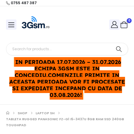
0755 487 387
0
IN PERIOADA 17.07.2026 – 31.07.2026
ECHIPA 3GSM ESTE IN
CONCEDIU.COMENZILE PRIMITE IN
ACEASTA PERIOADA VOR FI PROCESATE
SI EXPEDIATE INCEPAND CU DATA DE
03.08.2026!
SHOP
LAPTOP SH
TABLETA RUGGED PANASONIC FZ-G1 I5-3437U 8GB RAM SSD 240GB
TOUGHPAD