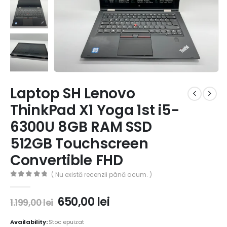
Laptop SH Lenovo
ThinkPad X1 Yoga 1st i5-
6300U 8GB RAM SSD
512GB Touchscreen
Convertible FHD
( Nu există recenzii până acum. )
0
out of 5
650,00
lei
1.199,00
lei
Availability:
Stoc epuizat