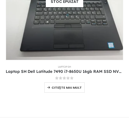
STOC EPUIZAT
LAPTOP SH
Laptop SH Dell Latitude 7490 i7-8650U 16gb RAM SSD NVME 512 Touchscreen
0
out of 5
CITEȘTE MAI MULT