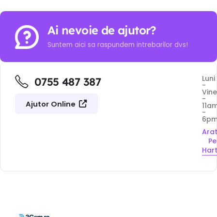
Ai nevoie de ajutor?
Suntem aici sa raspundem intrebarilor dvs!
Luni
0755 487 387
-
Vine
-
Ajutor Online
11a
-
6p
Ara
Pe
Har