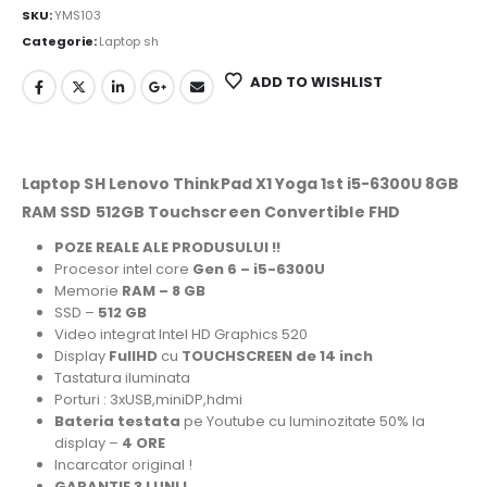
SKU:
YMS103
Categorie:
Laptop sh
ADD TO WISHLIST
Laptop SH Lenovo ThinkPad X1 Yoga 1st i5-6300U 8GB
RAM SSD 512GB Touchscreen Convertible FHD
POZE REALE ALE PRODUSULUI !!
Procesor intel core
Gen 6 – i5-6300U
Memorie
RAM – 8 GB
SSD –
512 GB
Video integrat Intel HD Graphics 520
Display
FullHD
cu
TOUCHSCREEN de 14 inch
Tastatura iluminata
Porturi : 3xUSB,miniDP,hdmi
Bateria testata
pe Youtube cu luminozitate 50% la
display –
4 ORE
Incarcator original !
GARANTIE 3 LUNI !