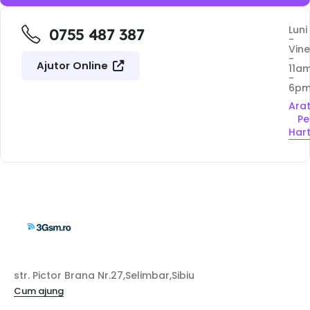
Luni
0755 487 387
-
Vine
-
Ajutor Online
11a
-
6p
Ara
Pe
Har
str. Pictor Brana Nr.27,Selimbar,Sibiu
Cum ajung