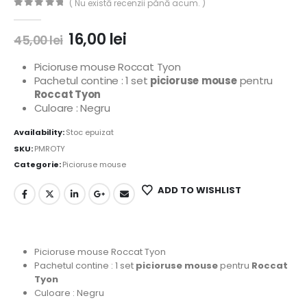
( Nu există recenzii până acum. )
0
out of 5
16,00
lei
45,00
lei
Picioruse mouse Roccat Tyon
Pachetul contine : 1 set
picioruse
mouse
pentru
Roccat Tyon
Culoare : Negru
Availability:
Stoc epuizat
SKU:
PMROTY
Categorie:
Picioruse mouse
ADD TO WISHLIST
Picioruse mouse Roccat Tyon
Pachetul contine : 1 set
picioruse
mouse
pentru
Roccat
Tyon
Culoare : Negru