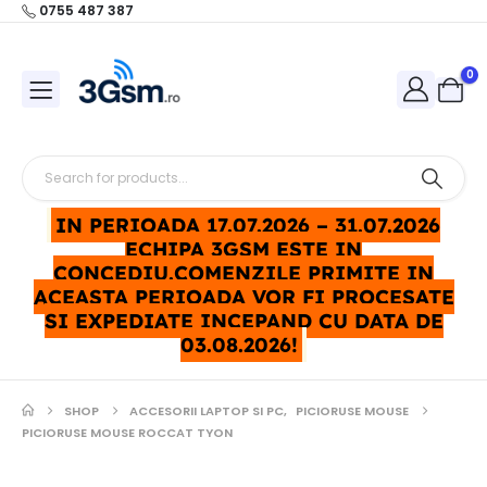
0755 487 387
0
IN PERIOADA 17.07.2026 – 31.07.2026
ECHIPA 3GSM ESTE IN
CONCEDIU.COMENZILE PRIMITE IN
ACEASTA PERIOADA VOR FI PROCESATE
SI EXPEDIATE INCEPAND CU DATA DE
03.08.2026!
SHOP
ACCESORII LAPTOP SI PC
,
PICIORUSE MOUSE
PICIORUSE MOUSE ROCCAT TYON