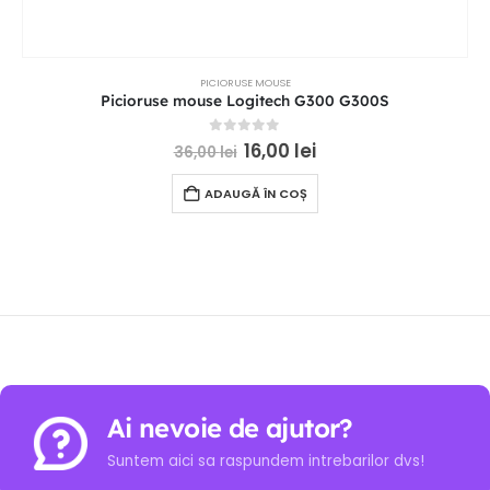
PICIORUSE MOUSE
Picioruse mouse Logitech G300 G300S
0
out of 5
16,00
lei
36,00
lei
ADAUGĂ ÎN COȘ
Ai nevoie de ajutor?
Suntem aici sa raspundem intrebarilor dvs!