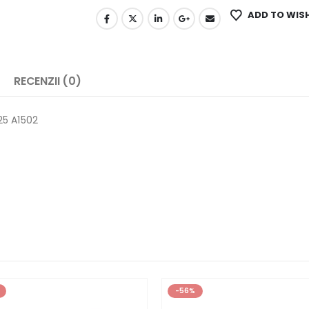
ADD TO WIS
RECENZII (0)
25 A1502
-56%