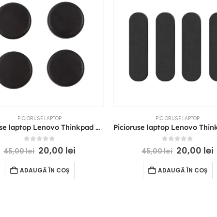
PICIORUSE LAPTOP
PICIORUSE LAPTOP
Picioruse laptop Lenovo Thinkpad T460S T470S de cauciuc bottom case
0
out of 5
0
out of 5
20,00
lei
20,00
lei
45,00
lei
45,00
lei
ADAUGĂ ÎN COȘ
ADAUGĂ ÎN COȘ