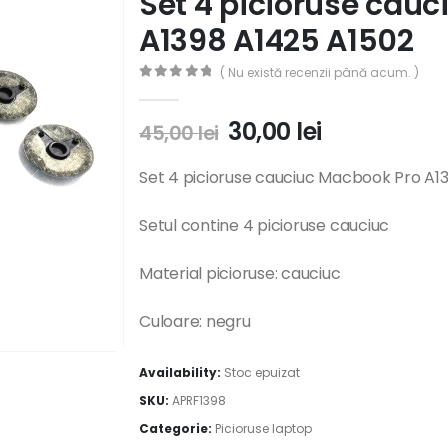
Set 4 picioruse cau
A1398 A1425 A1502
( Nu există recenzii până acum. )
0
out of 5
30,00
lei
45,00
lei
Set 4 picioruse cauciuc Macbook Pro A1
Setul contine 4 picioruse cauciuc
Material picioruse: cauciuc
Culoare: negru
Availability:
Stoc epuizat
SKU:
APRF1398
Categorie:
Picioruse laptop