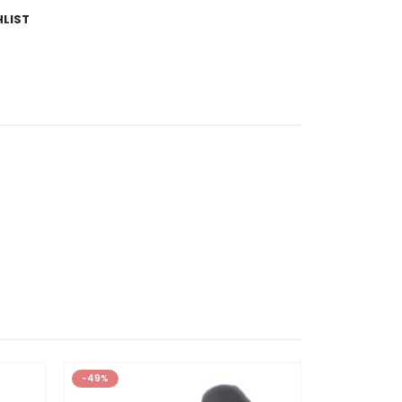
HLIST
-49%
-43%