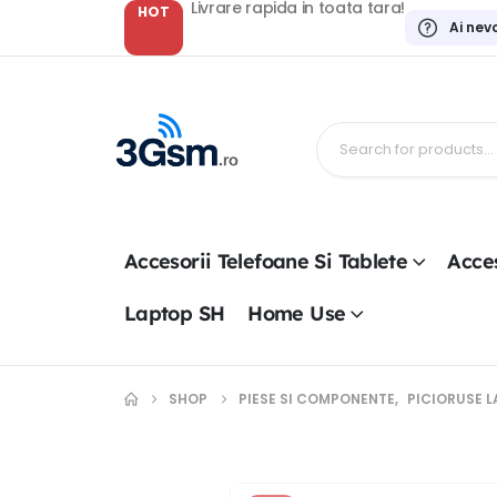
Livrare rapida in toata tara!
HOT
Ai nev
Accesorii Telefoane Si Tablete
Acces
Laptop SH
Home Use
SHOP
PIESE SI COMPONENTE
,
PICIORUSE 