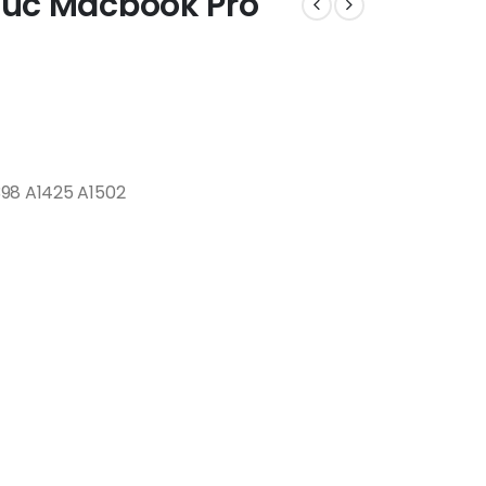
ciuc Macbook Pro
398 A1425 A1502