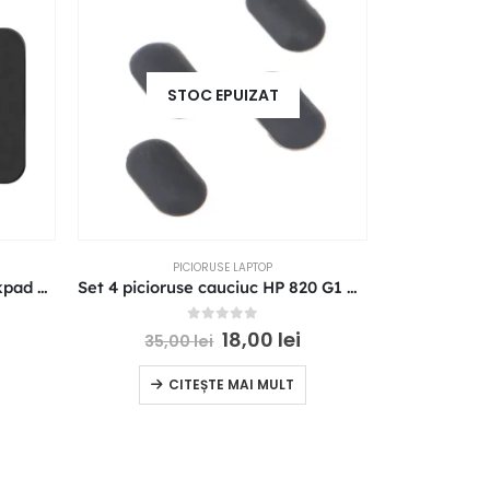
STOC EPUIZAT
PICIORUSE LAPTOP
Picioruse laptop Lenovo Thinkpad X280
Set 4 picioruse cauciuc HP 820 G1 G2 840 G1 G2 725 G1 G2 745 G1 G2
0
out of 5
18,00
lei
35,00
lei
35,
CITEȘTE MAI MULT