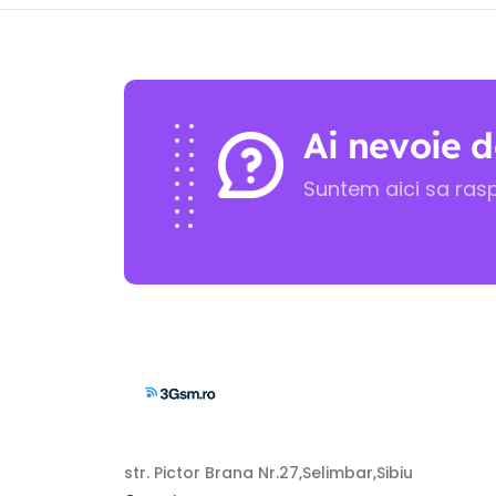
Ai nevoie d
Suntem aici sa ras
str. Pictor Brana Nr.27,Selimbar,Sibiu