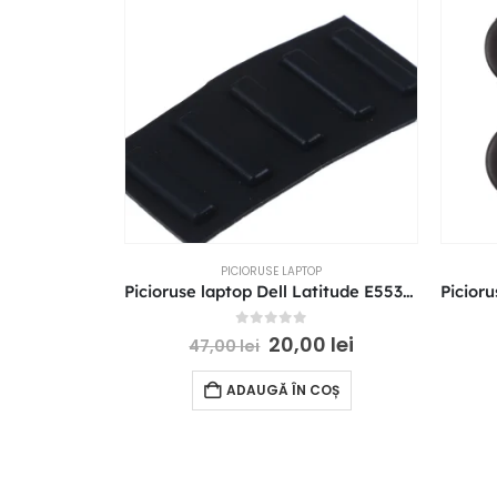
PICIORUSE LAPTOP
Picioruse laptop Dell Latitude E5530 E6430 E5430 E6430s Bottom Cover
0
out of 5
20,00
lei
47,00
lei
ADAUGĂ ÎN COȘ