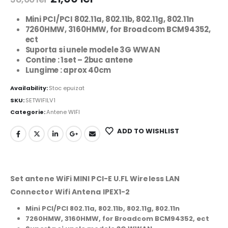
Mini PCI/PCI 802.11a, 802.11b, 802.11g, 802.11n
7260HMW, 3160HMW, for Broadcom BCM94352,
ect
Suporta si unele modele 3G WWAN
Contine : 1set – 2buc antene
Lungime : aprox 40cm
Availability:
Stoc epuizat
SKU:
SETWIFILV1
Categorie:
Antene WIFI
ADD TO WISHLIST
Set antene WiFi MINI PCI-E U.FL Wireless LAN
Connector Wifi Antena IPEX1-2
Mini PCI/PCI 802.11a, 802.11b, 802.11g, 802.11n
7260HMW, 3160HMW, for Broadcom BCM94352, ect