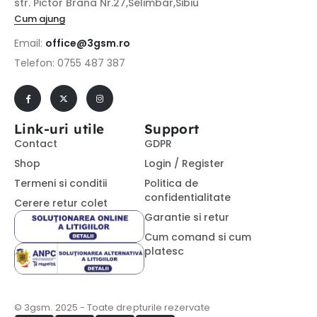
str. Pictor Brana Nr.27,Selimbar,Sibiu
Cum ajung
Email:
office@3gsm.ro
Telefon: 0755 487 387
Link-uri utile
Support
Contact
GDPR
Shop
Login / Register
Termeni si conditii
Politica de
confidentialitate
Cerere retur colet
Garantie si retur
Cum comand si cum
platesc
© 3gsm. 2025 - Toate drepturile rezervate