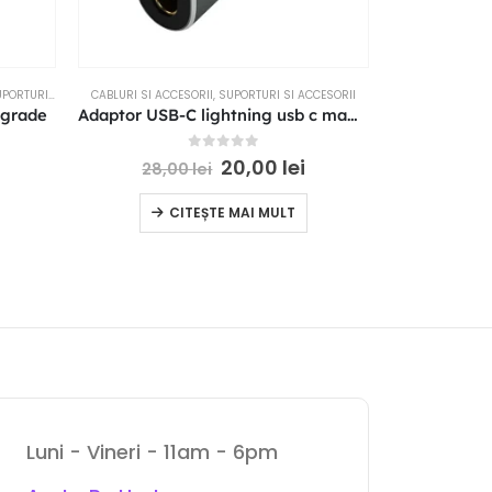
RTURI SI ACCESORII
CABLURI SI ACCESORII
,
SUPORTURI SI ACCESORII
SUP
 grade
Adaptor USB-C lightning usb c mama lightning tata
0
out of 5
20,00
lei
28,00
lei
57,
CITEȘTE MAI MULT
Luni - Vineri - 11am - 6pm