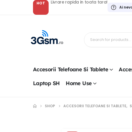
Livrare rapida in toata tara!
HOT
Ai nev
Accesorii Telefoane Si Tablete
Acces
Laptop SH
Home Use
SHOP
ACCESORII TELEFOANE SI TABLETE
,
S