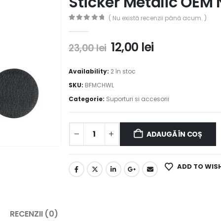
Sticker Metalic OEM
( Nu există recenzii până acum. )
0
out of 5
12,00
lei
23,00
lei
Availability:
2 în stoc
SKU:
BFMCHWL
Categorie:
Suporturi si accesorii
ADAUGĂ ÎN COȘ
ADD TO WIS
RECENZII (0)