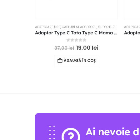
ADAPTOARE USB
,
CABLURI SI ACCESORII
,
SUPORTURI SI ACCESORII
ADAPTOAR
Adaptor Type C Tata Type C Mama 90 grade
0
out of 5
19,00
lei
37,00
lei
ADAUGĂ ÎN COȘ
Ai nevoie d