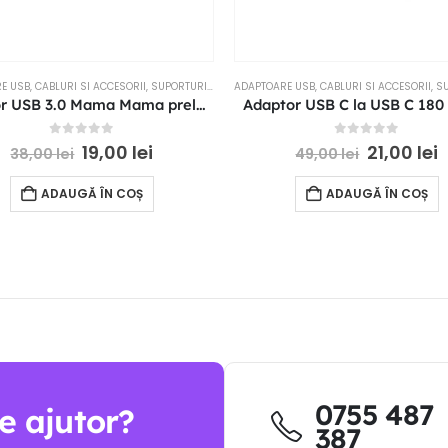
E USB
,
CABLURI SI ACCESORII
,
SUPORTURI SI ACCESORII
ADAPTOARE USB
,
CABLURI SI ACCESORII
,
SUPO
Adaptor USB 3.0 Mama Mama prelungitor cablu USB
Adaptor USB C la USB C 180
0
out of 5
0
out of 5
19,00
lei
21,00
lei
38,00
lei
49,00
lei
ADAUGĂ ÎN COȘ
ADAUGĂ ÎN COȘ
0755 487
e ajutor?
387