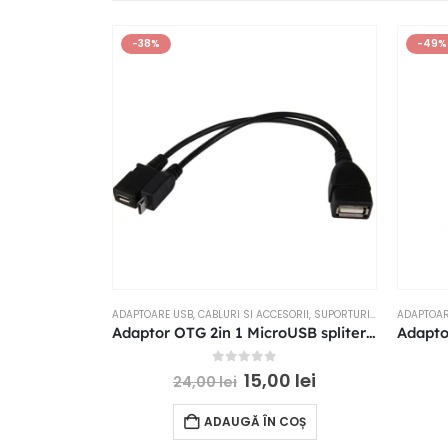
-38%
-49%
ADAPTOARE USB
,
CABLURI SI ACCESORII
,
SUPORTURI SI ACCESORII
ADAPTOAR
Adaptor OTG 2in 1 MicroUSB spliter Y 20 cm
0
out of 5
15,00
lei
24,00
lei
ADAUGĂ ÎN COȘ