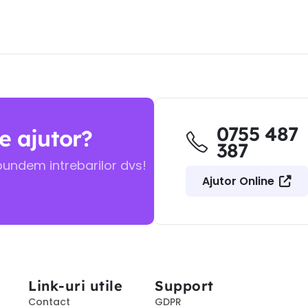
0755 487
e ajutor?
387
pundem intrebarilor dvs!
Ajutor Online
Link-uri utile
Support
Contact
GDPR