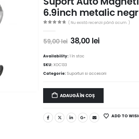
Suport Auto Magnetic
6.9inch metalic negru
( Nu există recenzii până acum. )
0
out of 5
38,00
lei
59,00
lei
Availability:
1 în stoc
SKU:
XOC133
Categorie:
Suporturi si accesorii
ADAUGĂ ÎN COȘ
ADD TO WIS