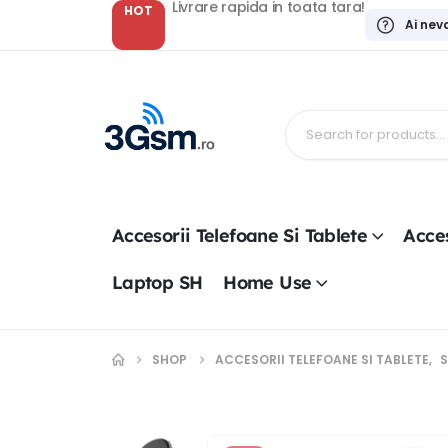
Livrare rapida in toata tara!
HOT
Ai nev
Accesorii Telefoane Si Tablete
Acces
Laptop SH
Home Use
SHOP
ACCESORII TELEFOANE SI TABLETE
,
S