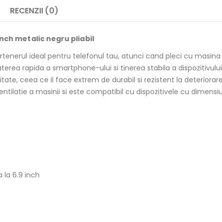
RECENZII (0)
nch metalic negru pliabil
nerul ideal pentru telefonul tau, atunci cand pleci cu masina in
erea rapida a smartphone-ului si tinerea stabila a dispozitivului
itate, ceea ce il face extrem de durabil si rezistent la deteriorare
entilatie a masinii si este compatibil cu dispozitivele cu dimensiu
 la 6.9 inch