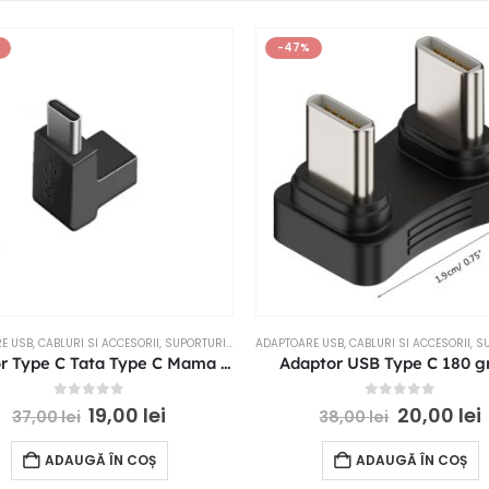
-47%
E USB
,
CABLURI SI ACCESORII
,
SUPORTURI SI ACCESORII
ADAPTOARE USB
,
CABLURI SI ACCESORII
,
SUPO
Adaptor Type C Tata Type C Mama 90 grade
Adaptor USB Type C 180 g
0
out of 5
0
out of 5
19,00
lei
20,00
lei
37,00
lei
38,00
lei
ADAUGĂ ÎN COȘ
ADAUGĂ ÎN COȘ