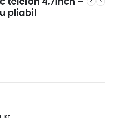
 telefon 4.7inch –
 pliabil
HLIST