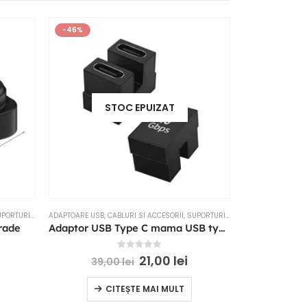
-46%
-41%
STOC EPUIZAT
RTURI SI ACCESORII
ADAPTOARE USB
,
CABLURI SI ACCESORII
,
SUPORTURI SI ACCESORII
CABLURI SI ACC
rade
Adaptor USB Type C mama USB type C mama 180 grade in forma de U
0
out of 5
21,00
lei
39,00
lei
27,
CITEȘTE MAI MULT