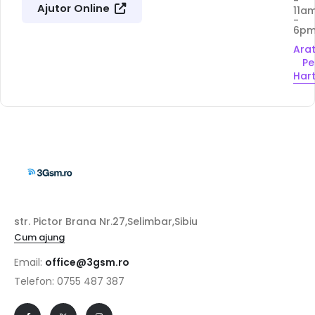
-
Ajutor Online
11a
-
6p
Ara
Pe
Har
str. Pictor Brana Nr.27,Selimbar,Sibiu
Cum ajung
Email:
office@3gsm.ro
Telefon: 0755 487 387