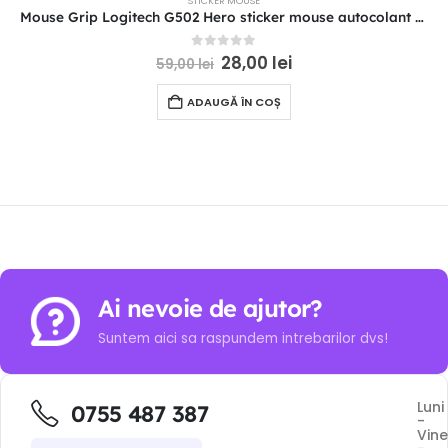
STICKER MOUSE
Mouse Grip Logitech G502 Hero sticker mouse autocolant mouse
0
out of 5
28,00
lei
59,00
lei
ADAUGĂ ÎN COȘ
Ai nevoie de ajutor?
Suntem aici sa raspundem intrebarilor dvs!
Luni
0755 487 387
-
Vine