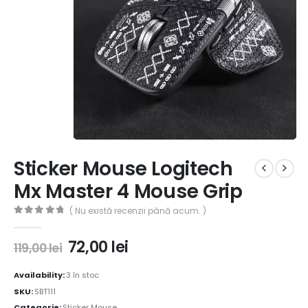
Sticker Mouse Logitech
Mx Master 4 Mouse Grip
( Nu există recenzii până acum. )
0
out of 5
72,00
lei
119,00
lei
Availability:
3 în stoc
SKU:
SBT111
Categorie:
Sticker Mouse