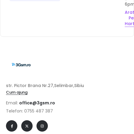
-
6p
Ara
Pe
Har
str. Pictor Brana Nr.27,Selimbar,Sibiu
Cum ajung
Email:
office@3gsm.ro
Telefon: 0755 487 387