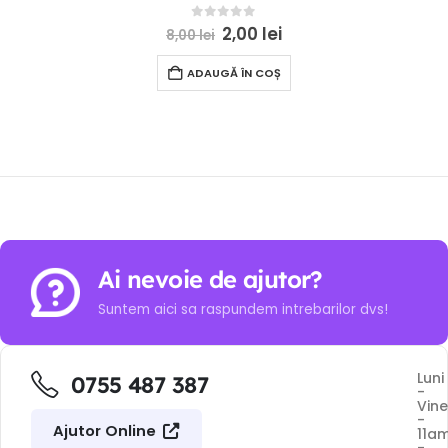
0
out of 5
2,00
lei
8,00
lei
ADAUGĂ ÎN COȘ
Ai nevoie de ajutor?
Suntem aici sa raspundem intrebarilor dvs!
Luni
0755 487 387
-
Vine
-
Ajutor Online
11a