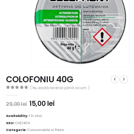
COLOFONIU 40G
( Nu există recenzii până acum. )
0
out of 5
15,00
lei
29,00
lei
Availability:
1 în stoc
SKU:
CHE1404
Categorie:
Consumabile si Piese