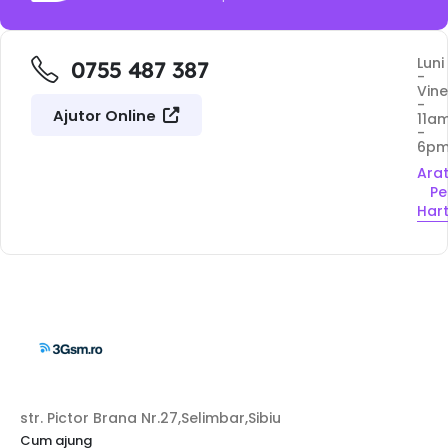
Luni
0755 487 387
-
Vine
-
Ajutor Online
11a
-
6p
Ara
Pe
Har
str. Pictor Brana Nr.27,Selimbar,Sibiu
Cum ajung