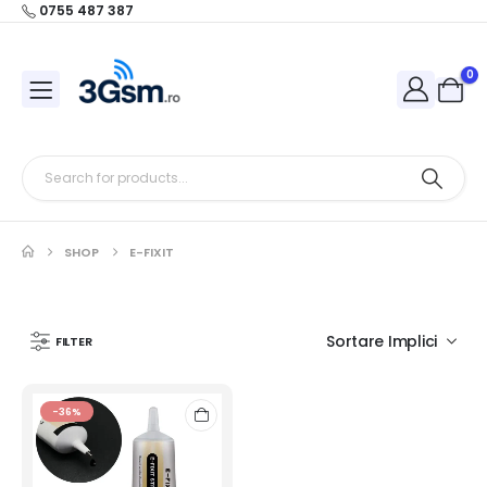
0755 487 387
0
SHOP
E-FIXIT
FILTER
-36%