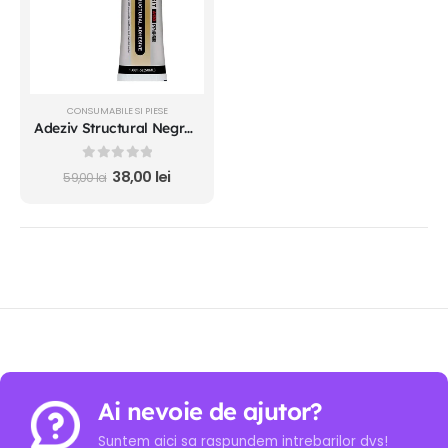
CONSUMABILE SI PIESE
Adeziv Structural Negru E-Fixit A130 50ml
0
out of 5
38,00
lei
59,00
lei
Ai nevoie de ajutor?
Suntem aici sa raspundem intrebarilor dvs!