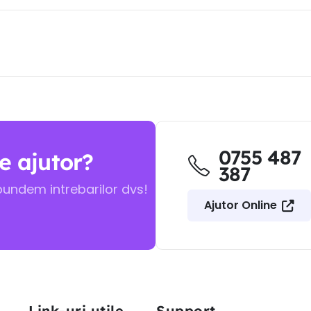
0755 487
e ajutor?
387
pundem intrebarilor dvs!
Ajutor Online
Link-uri utile
Support