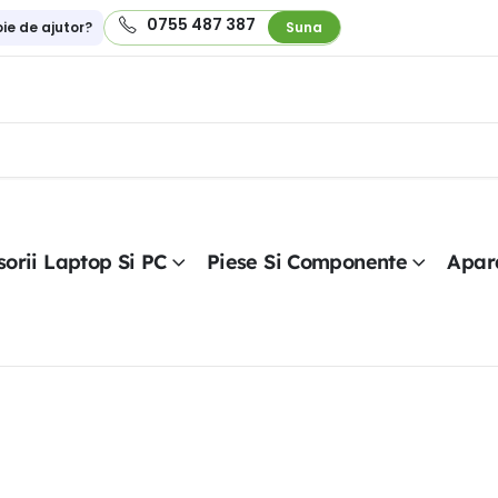
0755 487 387
oie de ajutor?
Suna
orii Laptop Si PC
Piese Si Componente
Apar