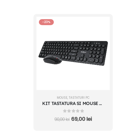
-23%
MOUSE
,
TASTATURI PC
KIT TASTATURA SI MOUSE WIRELESS WS400 REBEL
0
out of 5
69,00
lei
90,00
lei