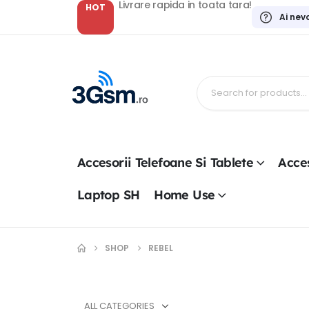
Livrare rapida in toata tara!
HOT
Ai nev
Accesorii Telefoane Si Tablete
Acces
Laptop SH
Home Use
SHOP
REBEL
ALL CATEGORIES