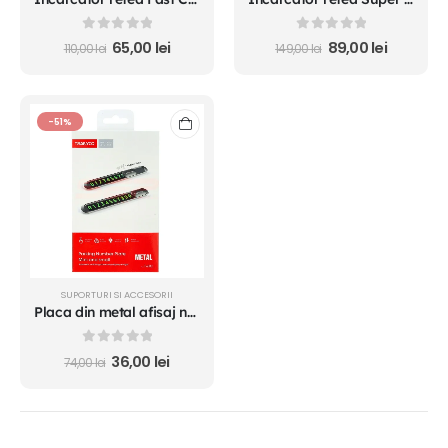
0
out of 5
0
out of 5
65,00
lei
89,00
lei
110,00
lei
149,00
lei
-51%
SUPORTURI SI ACCESORII
Placa din metal afisaj numar telefon mobil TRANYOO
0
out of 5
36,00
lei
74,00
lei