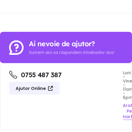
Ai nevoie de ajutor?
Suntem aici sa raspundem intrebarilor dvs!
Luni
0755 487 387
-
Vine
-
Ajutor Online
11a
-
6p
Ara
Pe
Har