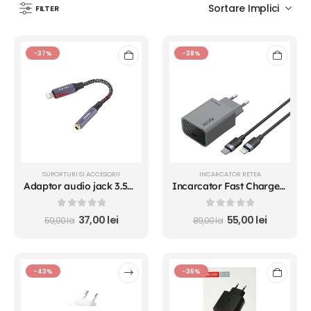
FILTER
-37%
-38%
SUPORTURI SI ACCESORII
INCARCATOR RETEA
Adaptor audio jack 3.5mm - Lightning Tranyoo
Incarcator Fast Charge USB-C - Lightning 20W adaptor priza
0
out of 5
0
out of 5
37,00
lei
55,00
lei
59,00
lei
89,00
lei
-43%
-36%