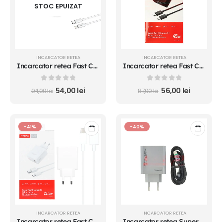
STOC EPUIZAT
INCARCATOR RETEA
INCARCATOR RETEA
Incarcator retea Fast Charge Type-C - Lightning 20W cablu inclus
Incarcator retea Fast Charge Type-C - Type-C 45W TRANYOO
0
out of 5
0
out of 5
54,00
lei
56,00
lei
94,00
lei
87,00
lei
-41%
-40%
INCARCATOR RETEA
INCARCATOR RETEA
Incarcator retea Fast Charge USB - Type-C 22.5W
Incarcator retea Super Fast Charge Type-C - Type-C 120W TRANYOO