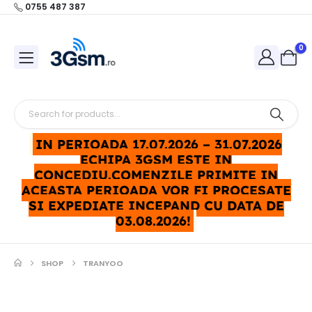
0755 487 387
0
IN PERIOADA 17.07.2026 – 31.07.2026
ECHIPA 3GSM ESTE IN
CONCEDIU.COMENZILE PRIMITE IN
ACEASTA PERIOADA VOR FI PROCESATE
SI EXPEDIATE INCEPAND CU DATA DE
03.08.2026!
SHOP
TRANYOO